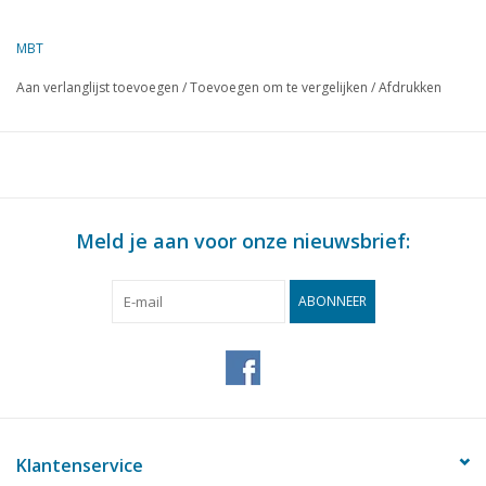
Omschrijving
lage affuit
10cm
MBT
Kwaliteit
Aan verlanglijst toevoegen
/
Toevoegen om te vergelijken
/
Afdrukken
Moeilijkheidsgraad
Schaal
Aantal bladen A00
0
Aantal bladen A0
0
Meld je aan voor onze nieuwsbrief:
Aantal bladen A1
0
Aantal bladen A2
0
ABONNEER
Aantal bladen A3
3
Aantal bladen A4
0
Totaal aantal bladen
3
tekening
Klantenservice
Aantal bladen A4 tekst
0