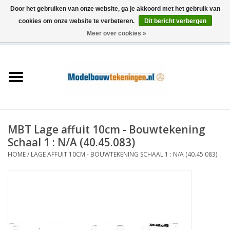
Door het gebruiken van onze website, ga je akkoord met het gebruik van
cookies om onze website te verbeteren.
Dit bericht verbergen
Meer over cookies »
0 Artikelen - €0,00
Home
Schepen
Treinen
MBT Lage affuit 10cm - Bouwtekening
Houtbouw
Schaal 1 : N/A (40.45.083)
HOME
/
LAGE AFFUIT 10CM - BOUWTEKENING SCHAAL 1 : N/A (40.45.083)
Scenery
Machines
Documentatie