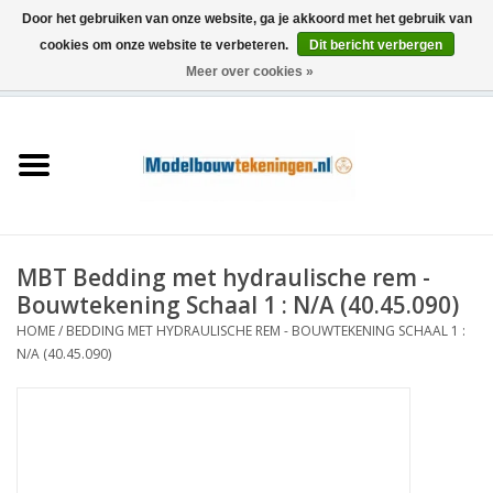
Door het gebruiken van onze website, ga je akkoord met het gebruik van
cookies om onze website te verbeteren.
Dit bericht verbergen
Meer over cookies »
0 Artikelen - €0,00
Home
Schepen
Treinen
MBT Bedding met hydraulische rem -
Houtbouw
Bouwtekening Schaal 1 : N/A (40.45.090)
HOME
/
BEDDING MET HYDRAULISCHE REM - BOUWTEKENING SCHAAL 1 :
Scenery
N/A (40.45.090)
Machines
Documentatie