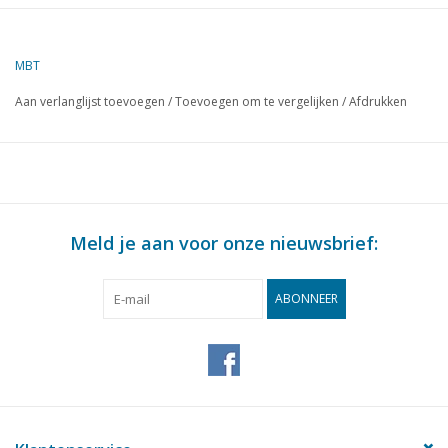
Omschrijving
bedding met
hydraulische rem
MBT
Kwaliteit
Aan verlanglijst toevoegen
/
Toevoegen om te vergelijken
/
Afdrukken
Moeilijkheidsgraad
Schaal
Aantal bladen A00
0
Aantal bladen A0
0
Meld je aan voor onze nieuwsbrief:
Aantal bladen A1
0
Aantal bladen A2
0
ABONNEER
Aantal bladen A3
2
Aantal bladen A4
0
Totaal aantal bladen
2
tekening