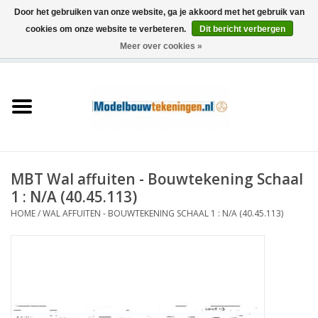
Door het gebruiken van onze website, ga je akkoord met het gebruik van
cookies om onze website te verbeteren.
Dit bericht verbergen
Meer over cookies »
0 Artikelen - €0,00
Home
Schepen
Treinen
MBT Wal affuiten - Bouwtekening Schaal
Houtbouw
1 : N/A (40.45.113)
HOME
/
WAL AFFUITEN - BOUWTEKENING SCHAAL 1 : N/A (40.45.113)
Scenery
Machines
Documentatie