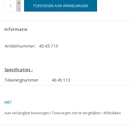
+
TOEVOEGEN AAN WINKELWAGEN
-
Informatie
Artikelnummer:
40.45.113
Specificaties :
Tekeningnummer
40.45.113
Omschrijving
wal
affuiten
MBT
Kwaliteit
Aan verlanglijst toevoegen
/
Toevoegen om te vergelijken
/
Afdrukken
Moeilijkheidsgraad
Schaal