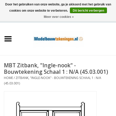
Door het gebruiken van onze website, ga je akkoord met het gebruik van
cookies om onze website te verbeteren.
Dit bericht verbergen
Meer over cookies »
0 Artikelen - €0,00
Home
Schepen
Treinen
MBT Zitbank, "Ingle-nook" -
Houtbouw
Bouwtekening Schaal 1 : N/A (45.03.001)
HOME
/
ZITBANK, "INGLE-NOOK" - BOUWTEKENING SCHAAL 1 : N/A
Scenery
(45.03.001)
Machines
Documentatie