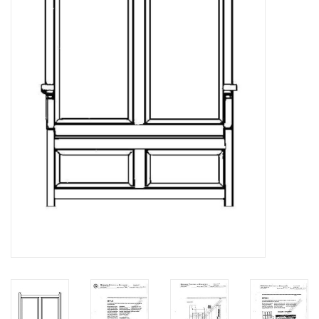
Tijdschriften
Nieuwe tekeningen
NIEUWE TIJDSCHRIFTEN
ABONNEMENT DE
MODELBOUWER
Bouwbeschrijvingen