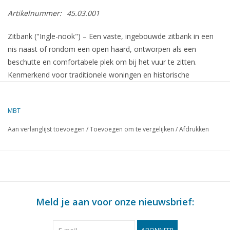
Artikelnummer:
45.03.001
Zitbank ("Ingle-nook") – Een vaste, ingebouwde zitbank in een
nis naast of rondom een open haard, ontworpen als een
beschutte en comfortabele plek om bij het vuur te zitten.
Kenmerkend voor traditionele woningen en historische
interieurs.
Specificaties :
MBT
Tekeningnummer
45.03.001
Aan verlanglijst toevoegen
/
Toevoegen om te vergelijken
/
Afdrukken
Auteur
Lakerveld (R.C.)
Omschrijving
Zitbank, "Ingle-nook"
Kwaliteit
Meld je aan voor onze nieuwsbrief:
Moeilijkheidsgraad
Schaal