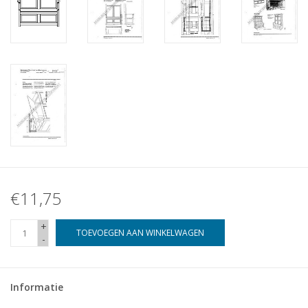
€11,75
+
TOEVOEGEN AAN WINKELWAGEN
-
Informatie