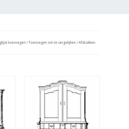
glijst toevoegen
/
Toevoegen om te vergelijken
/
Afdrukken
kening
MBT Orgel kabinet - Bouwtekening Schaal
1 : N/A (45.16.004)
GEN
TOEVOEGEN AAN WINKELWAGEN
osten van