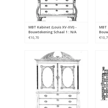
MBT Kabinet (Louis XV-XVI) -
MBT K
Bouwtekening Schaal 1 : N/A
Bouwt
(45.16.001)
(45.1
€10,70
€10,7
MBT Gronings boogkabinet -
MBT Sp
Bouwtekening Schaal 1 : N/A (45.16.005)
TOEVOEGEN AAN WINKELWAGEN
TO