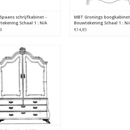
paans schrijfkabinet -
MBT Gronings boogkabinet
ekening Schaal 1 : N/A
Bouwtekening Schaal 1 : N/
6.006)
(45.16.007)
0
€14,85
abinet (Louis XV) - Bouwtekening
Schaal 1 : N/A (45.16.010)
EVOEGEN AAN WINKELWAGEN