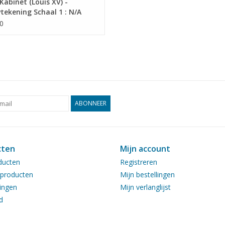
abinet (Louis XV) -
ekening Schaal 1 : N/A
6.010)
0
ABONNEER
cten
Mijn account
ducten
Registreren
producten
Mijn bestellingen
ingen
Mijn verlanglijst
d