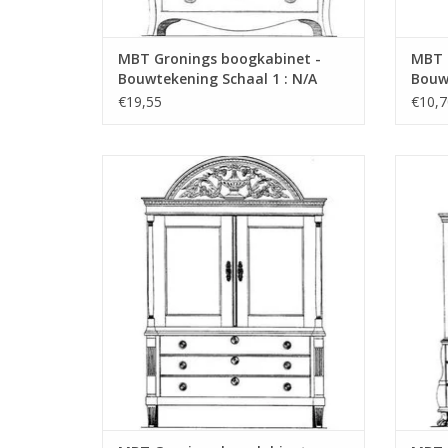
MBT Gronings boogkabinet -
MBT S
Bouwtekening Schaal 1 : N/A
Bouwt
(45.16.005)
(45.1
€19,55
€10,7
MBT Gronings booglabinet -
MBT K
Bouwtekening Schaal 1 : N/A (45.16.009)
TOEVOEGEN AAN WINKELWAGEN
TO