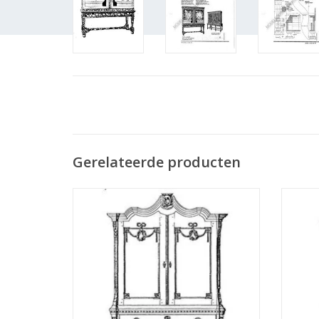
Gerelateerde producten
MBT Kabinet (Louis XV-XVI) - Bouwtekening
MBT Kab
Schaal 1 : N/A (45.16.001)
TOEVOEGEN AAN WINKELWAGEN
TO