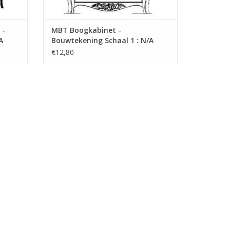
 -
MBT Boogkabinet -
A
Bouwtekening Schaal 1 : N/A
(45.16.008)
€12,80