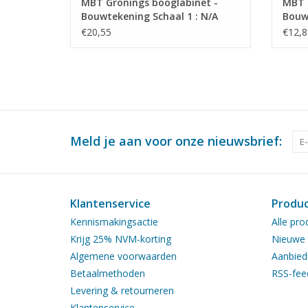
MBT Gronings booglabinet -
MBT K
Bouwtekening Schaal 1 : N/A
Bouwt
(45.16.009)
(45.1
€20,55
€12,8
Meld je aan voor onze nieuwsbrief:
Klantenservice
Produ
Kennismakingsactie
Alle pro
Krijg 25% NVM-korting
Nieuwe 
Algemene voorwaarden
Aanbied
Betaalmethoden
RSS-fee
Levering & retourneren
Klantenservice