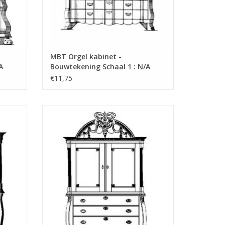
"Lakerveldtekeningen"
eldtekeningen" sehe
MBT Orgel kabinet -
A
Bouwtekening Schaal 1 : N/A
(45.16.004)
€11,75
-
MBT Boogkabinet - Bouwtekening Schaal 1
6.007)
: N/A (45.16.008)
GEN
TOEVOEGEN AAN WINKELWAGEN