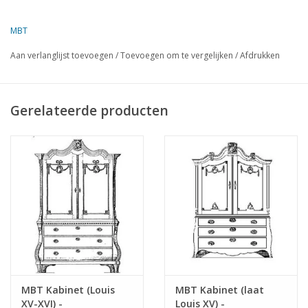
karakteristiek kastmeubel dat zowel functionaliteit als
decoratieve waarde combineert.
MBT
Aan verlanglijst toevoegen
/
Toevoegen om te vergelijken
/
Afdrukken
Specificaties :
Tekeningnummer
45.16.018
Gerelateerde producten
Auteur
Lakerveld (R.C.)
Omschrijving
vierdeurs kabinet
Kwaliteit
Moeilijkheidsgraad
Schaal
Aantal bladen A00
0
Aantal bladen A0
0
Aantal bladen A1
0
MBT Kabinet (Louis
MBT Kabinet (laat
XV-XVI) -
Louis XV) -
Aantal bladen A2
0