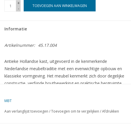
+
TOEVOEGEN AAN WINKELWAGEN
-
Informatie
Artikelnummer:
45.17.004
Antieke Hollandse kast, uitgevoerd in de kenmerkende
Nederlandse meubeltraditie met een evenwichtige opbouw en
klassieke vormgeving. Het meubel kenmerkt zich door degelijke
constructie, verfijnde houtbewerking en praktische bergruimte.
Een karakteristiek interieurstuk dat de ambachtelijke kwaliteit en
tijdloze uitstraling van de Hollandse meubelkunst weerspiegelt.
MBT
Aan verlanglijst toevoegen
/
Toevoegen om te vergelijken
/
Afdrukken
Specificaties :
Tekeningnummer
45.17.004