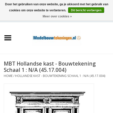
Door het gebruiken van onze website, ga je akkoord met het gebruik van
cookies om onze website te verbeteren.
Dit bericht verbergen
Meer over cookies »
0 Artikelen - €0,00
Home
Schepen
Treinen
MBT Hollandse kast - Bouwtekening
Houtbouw
Schaal 1 : N/A (45.17.004)
HOME
/
HOLLANDSE KAST - BOUWTEKENING SCHAAL 1 : N/A (45.17.004)
Scenery
Machines
Documentatie