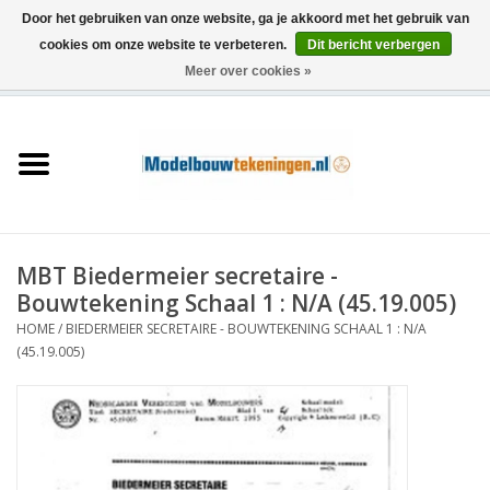
Door het gebruiken van onze website, ga je akkoord met het gebruik van
cookies om onze website te verbeteren.
Dit bericht verbergen
Meer over cookies »
0 Artikelen - €0,00
Home
Schepen
Treinen
MBT Biedermeier secretaire -
Houtbouw
Bouwtekening Schaal 1 : N/A (45.19.005)
HOME
/
BIEDERMEIER SECRETAIRE - BOUWTEKENING SCHAAL 1 : N/A
Scenery
(45.19.005)
Machines
Documentatie