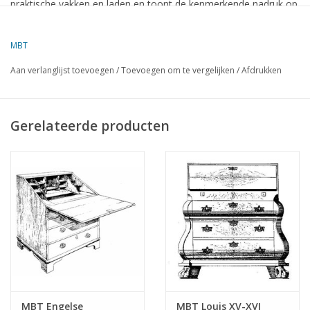
praktische vakken en laden en toont de kenmerkende nadruk op
functionaliteit, symmetrie en de natuurlijke schoonheid van het
hout. Een karakteristiek voorbeeld van de vroege 19e-eeuwse
MBT
meubelkunst.
Aan verlanglijst toevoegen
/
Toevoegen om te vergelijken
/
Afdrukken
Specificaties :
Tekeningnummer
45.19.005
Gerelateerde producten
Auteur
Lakerveld (R.C.)
Omschrijving
Biedermeier secretaire
Kwaliteit
Moeilijkheidsgraad
Schaal
Aantal bladen A00
0
Aantal bladen A0
0
MBT Engelse
MBT Louis XV-XVI