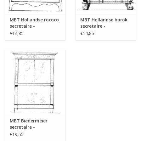
MBT Hollandse rococo
MBT Hollandse barok
secretaire -
secretaire -
Bouwtekening Schaal 1
Bouwtekening Schaal 1
€14,85
€14,85
: N/A (45.19.008)
: N/A (45.19.009)
MBT Biedermeier
secretaire -
Bouwtekening Schaal 1
€19,55
: N/A (45.19.010)