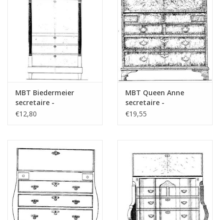
das Vorwort
Opmerkingen
MBT Biedermeier
MBT Queen Anne
secretaire -
secretaire -
Bouwtekening Schaal 1
Bouwtekening Schaal 1
€12,80
€19,55
: N/A (45.19.006)
: N/A (45.19.007)