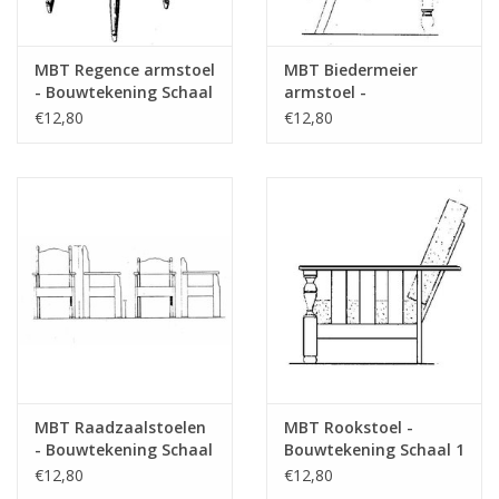
MBT Regence armstoel
MBT Biedermeier
- Bouwtekening Schaal
armstoel -
1 : N/A (45.36.008)
Bouwtekening Schaal 1
€12,80
€12,80
: N/A (45.36.009)
MBT Raadzaalstoelen
MBT Rookstoel -
- Bouwtekening Schaal
Bouwtekening Schaal 1
1 : N/A (45.36.010)
: N/A (45.36.011)
€12,80
€12,80