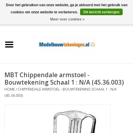
Door het gebruiken van onze website, ga je akkoord met het gebruik van
cookies om onze website te verbeteren.
Dit bericht verbergen
Meer over cookies »
0 Artikelen - €0,00
Home
Schepen
Treinen
MBT Chippendale armstoel -
Houtbouw
Bouwtekening Schaal 1 : N/A (45.36.003)
HOME
/
CHIPPENDALE ARMSTOEL - BOUWTEKENING SCHAAL 1 : N/A
Scenery
(45.36.003)
Machines
Documentatie