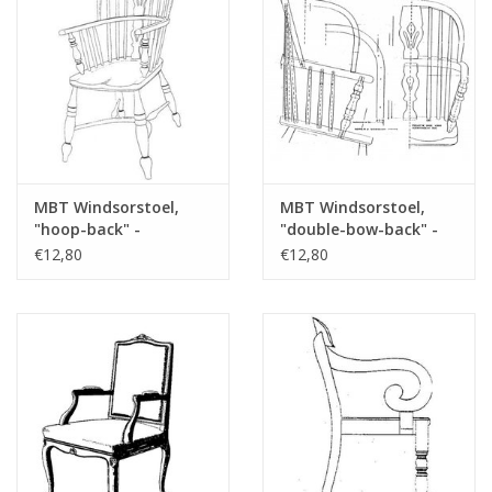
für Preise von "Lakerveldtekeningen" sehe
das Vorwort
Opmerkingen
MBT Windsorstoel,
MBT Windsorstoel,
"hoop-back" -
"double-bow-back" -
Bouwtekening Schaal 1
Bouwtekening Schaal 1
€12,80
€12,80
: N/A (45.36.006)
: N/A (45.36.007)