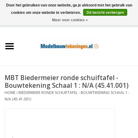
Door het gebruiken van onze website, ga je akkoord met het gebruik van
cookies om onze website te verbeteren.
Dit bericht verbergen
Meer over cookies »
0 Artikelen - €0,00
Home
Schepen
Treinen
MBT Biedermeier ronde schuiftafel -
Houtbouw
Bouwtekening Schaal 1 : N/A (45.41.001)
HOME
/
BIEDERMEIER RONDE SCHUIFTAFEL - BOUWTEKENING SCHAAL 1 :
Scenery
N/A (45.41.001)
Machines
Documentatie