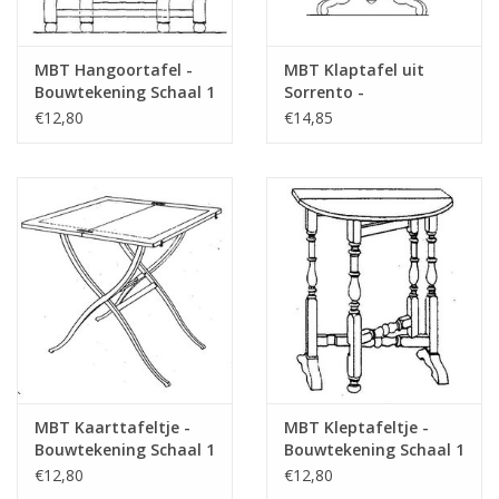
MBT Hangoortafel -
MBT Klaptafel uit
Bouwtekening Schaal 1
Sorrento -
: N/A (45.42.011)
Bouwtekening Schaal 1
€12,80
€14,85
: N/A (45.42.012)
MBT Kaarttafeltje -
MBT Kleptafeltje -
Bouwtekening Schaal 1
Bouwtekening Schaal 1
: N/A (45.42.013)
: N/A (45.42.014)
€12,80
€12,80