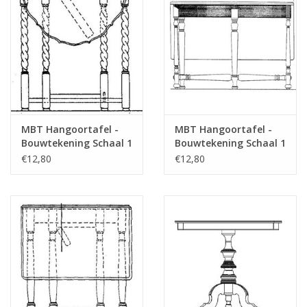
für Preise von "Lakerveldtekeningen" sehe
das Vorwort
Opmerkingen
MBT Hangoortafel -
MBT Hangoortafel -
Bouwtekening Schaal 1
Bouwtekening Schaal 1
: N/A (45.42.009)
: N/A (45.42.010)
€12,80
€12,80