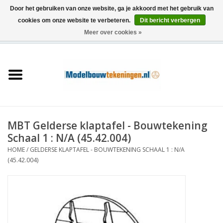
Door het gebruiken van onze website, ga je akkoord met het gebruik van
cookies om onze website te verbeteren.
Dit bericht verbergen
Meer over cookies »
0 Artikelen - €0,00
Home
Schepen
Treinen
MBT Gelderse klaptafel - Bouwtekening
Houtbouw
Schaal 1 : N/A (45.42.004)
HOME
/
GELDERSE KLAPTAFEL - BOUWTEKENING SCHAAL 1 : N/A
Scenery
(45.42.004)
Machines
Documentatie