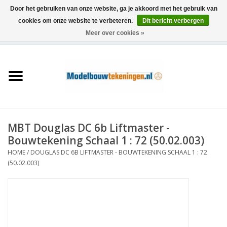
Door het gebruiken van onze website, ga je akkoord met het gebruik van
cookies om onze website te verbeteren.
Dit bericht verbergen
Meer over cookies »
0 Artikelen - €0,00
Home
Schepen
Treinen
MBT Douglas DC 6b Liftmaster -
Houtbouw
Bouwtekening Schaal 1 : 72 (50.02.003)
HOME
/
DOUGLAS DC 6B LIFTMASTER - BOUWTEKENING SCHAAL 1 : 72
Scenery
(50.02.003)
Machines
Documentatie