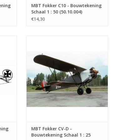
ening
MBT Fokker C10 - Bouwtekening
Schaal 1 : 50 (50.10.004)
€14,30
e main
Fokker C.VDe Fokker C.V. was een
lane)
verkenner/bommenwerper die door
entered
Fokker vanaf 1924 werd gebouwd. Het
ecember
was een doorontwikkeling van de Fokker
stria-
C.IV.
TOEVOEGEN AAN WINKELWAGEN
GEN
ning
MBT Fokker CV-D -
Bouwtekening Schaal 1 : 25