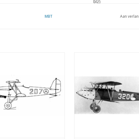
blz)
Ì´Ì_
Opmerkingen
MBT
Aan verlan
 D17De Fokker D-XVII was een jager
Fokker C5DDe Fokker C.V. was
werd gebouwd door Fokker. Het
verkenner/bommenwerper die 
otype vloog in 1931. Het eerste
Fokker vanaf 1924 werd gebouw
emplaar werd in 1934 door de
was een doorontwikkeling van de
aartafdeeling aangeschaft. Destijds
C.IV.
zijn er elf stuks gebouwd,
TOEVOEGEN AAN WINKELWA
EVOEGEN AAN WINKELWAGEN