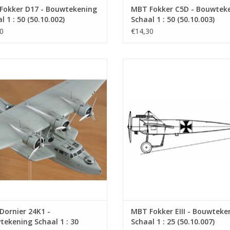
Fokker D17 - Bouwtekening
MBT Fokker C5D - Bouwtek
l 1 : 50 (50.10.002)
Schaal 1 : 50 (50.10.003)
0
€14,30
 24K1Dankzij de ruime ervaring die
Fokker E.IIIThe Fokker E.III was th
gedaan met de Wal vliegboten was
variant of the Eindecker (monop
 in staat om zelf vast omlijnde en
fighter aircraft of World War I. It 
rkte specificaties op te stellen voor
service on the Western Front in D
nieuwe vliegtuig en welke werden
1915 and was also supplied to Au
oden aan de vliegtuigfabrikanten
Hungary and Turkey.
Dorn...
TOEVOEGEN AAN WINKELWA
EVOEGEN AAN WINKELWAGEN
ornier 24K1 -
MBT Fokker EIII - Bouwteke
ekening Schaal 1 : 30
Schaal 1 : 25 (50.10.007)