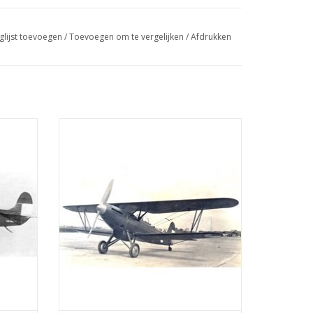
glijst toevoegen
/
Toevoegen om te vergelijken
/
Afdrukken
 een
Fokker C10.De Fokker C-X was een
door
tweepersoons verkenningsvliegtuig en
d. Het
lichte bommenwerper met een Rolls-
 Fokker
Royce Kestrel V motor van 608 pk. Het
werd in eerste instantie ontworpen voor
de Militaire Luchtvaart van het Koninklijk
GEN
Nederlands-Indische L...
TOEVOEGEN AAN WINKELWAGEN