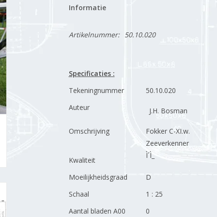
Informatie
Artikelnummer:
50.10.020
Specificaties :
Tekeningnummer
50.10.020
Auteur
J.H. Bosman
Omschrijving
Fokker C-XI.w.
Zeeverkenner
Ì´Ì_
Kwaliteit
Moeilijkheidsgraad
D
Schaal
1 : 25
Aantal bladen A00
0