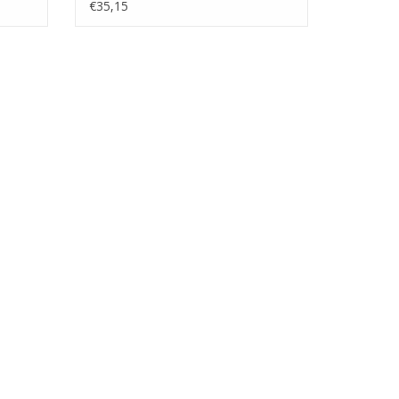
(50.10.008)
€35,15