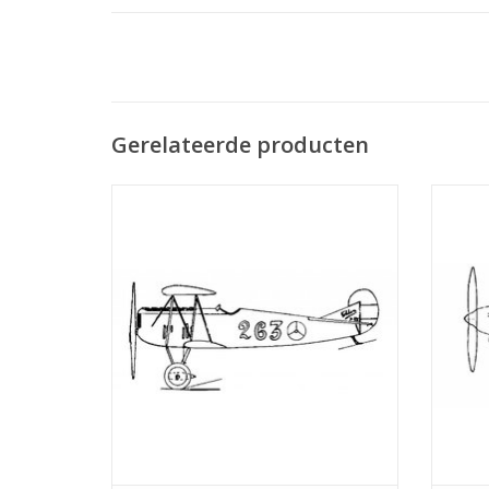
Gerelateerde producten
MBT Fokker D7 - Bouwtekening Schaal 1 :
Fokker
50 (50.10.001)
die 
prot
TOEVOEGEN AAN WINKELWAGEN
ex
Luchtv
TO