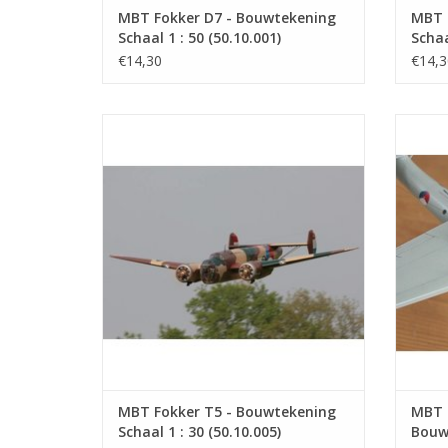
MBT Fokker D7 - Bouwtekening
MBT 
Schaal 1 : 50 (50.10.001)
Schaa
€14,30
€14,3
Fokker T.VDe Fokker T.V was een
Dornier
tweemotorige jachtkruiser-
is op
bommenwerper van Fokker. Het was een
de MLD
voor die tijd vrij modern toestel dat werd
uitgewe
gebruikt door de Nederlandse Luchtvaart
het 
Afdeeling.
aangeb
TOEVOEGEN AAN WINKELWAGEN
TO
MBT Fokker T5 - Bouwtekening
MBT D
Schaal 1 : 30 (50.10.005)
Bouwt