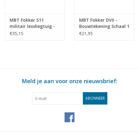
MBT Fokker S11
MBT Fokker DVII -
militair lesvliegtuig -
Bouwtekening Schaal 1
Bouwtekening Schaal 1
: 25 (50.10.010)
€35,15
€21,95
: 25 (50.10.009)
Meld je aan voor onze nieuwsbrief:
ABONNEER