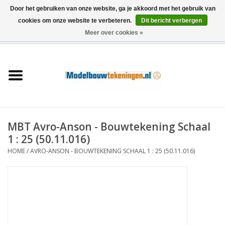
Door het gebruiken van onze website, ga je akkoord met het gebruik van
cookies om onze website te verbeteren.
Dit bericht verbergen
Meer over cookies »
0 Artikelen - €0,00
Home
Schepen
Treinen
MBT Avro-Anson - Bouwtekening Schaal
Houtbouw
1 : 25 (50.11.016)
HOME
/
AVRO-ANSON - BOUWTEKENING SCHAAL 1 : 25 (50.11.016)
Scenery
Machines
Documentatie