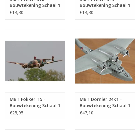
Bouwtekening Schaal 1
Bouwtekening Schaal 1
: 50 (50.10.003)
: 50 (50.10.004)
€14,30
€14,30
MBT Fokker T5 -
MBT Dornier 24K1 -
Bouwtekening Schaal 1
Bouwtekening Schaal 1
: 30 (50.10.005)
: 30 (50.10.006)
€25,95
€47,10