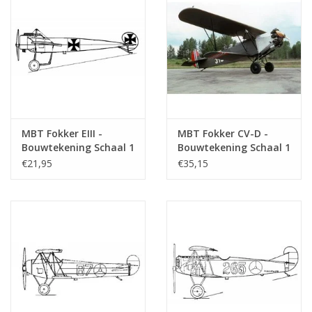
MBT Fokker EIII -
MBT Fokker CV-D -
Bouwtekening Schaal 1
Bouwtekening Schaal 1
: 25 (50.10.007)
: 25 (50.10.008)
€21,95
€35,15