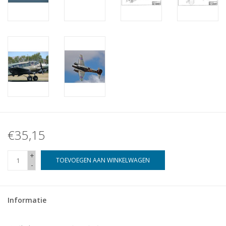
€35,15
+
TOEVOEGEN AAN WINKELWAGEN
-
Informatie