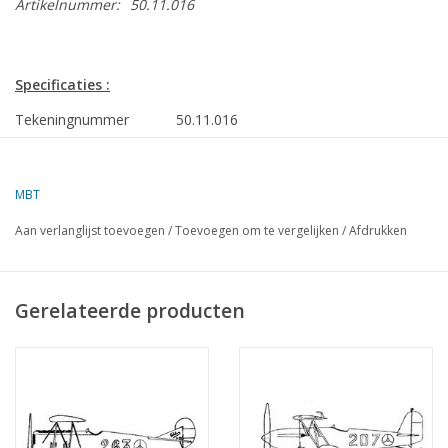
Artikelnummer:
50.11.016
Specificaties :
Tekeningnummer
50.11.016
Auteur
E. Smithuysen
MBT
Omschrijving
Avro-Anson
Ì´Ì_
Aan verlanglijst toevoegen
/
Toevoegen om te vergelijken
/
Afdrukken
Kwaliteit
Moeilijkheidsgraad
D
Gerelateerde producten
Schaal
1 : 25
Aantal bladen A00
0
Aantal bladen A0
0
Aantal bladen A1
0