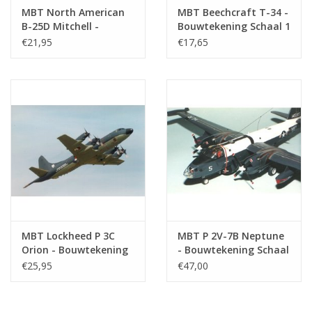
MBT North American
MBT Beechcraft T-34 -
B-25D Mitchell -
Bouwtekening Schaal 1
Bouwtekening Schaal 1
: 72 (50.12.005)
€21,95
€17,65
: 50 (50.12.004)
MBT Lockheed P 3C
MBT P 2V-7B Neptune
Orion - Bouwtekening
- Bouwtekening Schaal
Schaal 1 : 72
1 : 72 (50.12.008)
€25,95
€47,00
(50.12.006)