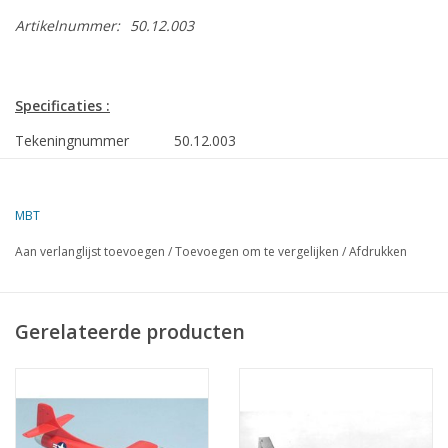
Artikelnummer:
50.12.003
Specificaties :
Tekeningnummer
50.12.003
Auteur
J.J. van Tol
Omschrijving
North American Harvard II
MBT
Kwaliteit
een maatschets met beperkte
Aan verlanglijst toevoegen
/
Toevoegen om te vergelijken
/
Afdrukken
gegevens
Ì´Ì_
Moeilijkheidsgraad
Gerelateerde producten
Schaal
1 : 50
Aantal bladen A00
0
Aantal bladen A0
0
Aantal bladen A1
0