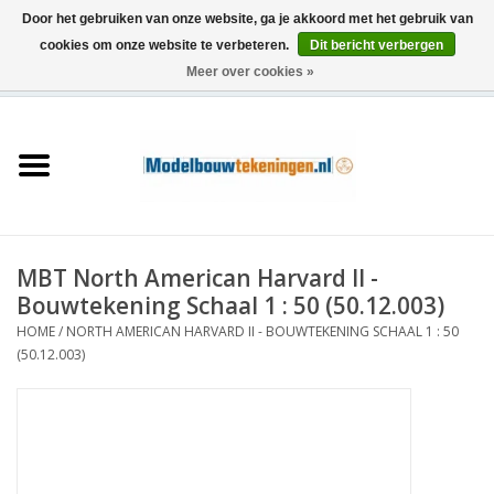
Door het gebruiken van onze website, ga je akkoord met het gebruik van
cookies om onze website te verbeteren.
Dit bericht verbergen
Meer over cookies »
0 Artikelen - €0,00
Home
Schepen
Treinen
MBT North American Harvard II -
Houtbouw
Bouwtekening Schaal 1 : 50 (50.12.003)
HOME
/
NORTH AMERICAN HARVARD II - BOUWTEKENING SCHAAL 1 : 50
Scenery
(50.12.003)
Machines
Documentatie