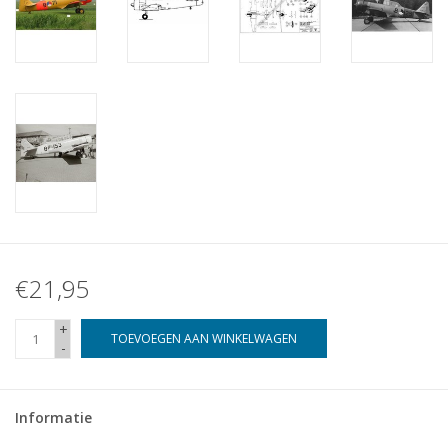
€21,95
+
TOEVOEGEN AAN WINKELWAGEN
-
Informatie