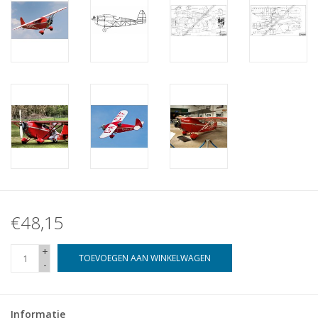
€48,15
+
TOEVOEGEN AAN WINKELWAGEN
-
Informatie