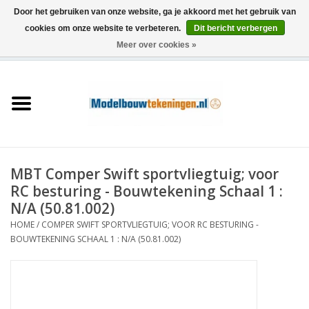
Door het gebruiken van onze website, ga je akkoord met het gebruik van
cookies om onze website te verbeteren.
Dit bericht verbergen
Meer over cookies »
0 Artikelen - €0,00
Home
Schepen
Treinen
MBT Comper Swift sportvliegtuig; voor
Houtbouw
RC besturing - Bouwtekening Schaal 1 :
N/A (50.81.002)
Scenery
HOME
/
COMPER SWIFT SPORTVLIEGTUIG; VOOR RC BESTURING -
BOUWTEKENING SCHAAL 1 : N/A (50.81.002)
Machines
Documentatie