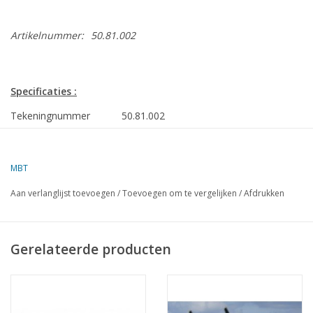
Artikelnummer:
50.81.002
Specificaties :
Tekeningnummer
50.81.002
Auteur
J.H. Bosman
MBT
Omschrijving
Comper Swift sportvliegtuig; voor RC
besturing
Aan verlanglijst toevoegen
/
Toevoegen om te vergelijken
/
Afdrukken
Kwaliteit
Moeilijkheidsgraad
D
Gerelateerde producten
Schaal
Aantal bladen A00
0