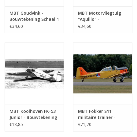
MBT Goudvink -
MBT Motorvliegtuig
Bouwtekening Schaal 1
"Aquillo" -
: N/A (50.81.004)
Bouwtekening Schaal 1
€34,60
€34,60
: N/A (50.81.005)
MBT Koolhoven FK-53
MBT Fokker S11
Junior - Bouwtekening
militaire trainer -
Schaal 1 : N/A
Bouwtekening Schaal 1
€18,85
€71,70
(50.81.006)
: 10 (50.81.007)