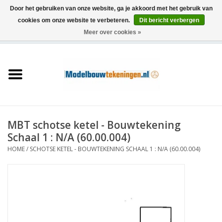
Door het gebruiken van onze website, ga je akkoord met het gebruik van
cookies om onze website te verbeteren.
Dit bericht verbergen
Meer over cookies »
0 Artikelen - €0,00
Home
Schepen
Treinen
MBT schotse ketel - Bouwtekening
Houtbouw
Schaal 1 : N/A (60.00.004)
HOME
/
SCHOTSE KETEL - BOUWTEKENING SCHAAL 1 : N/A (60.00.004)
Scenery
Machines
Documentatie