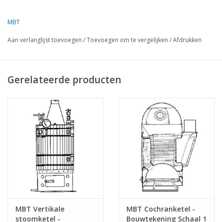
Auteur
P.H. van Popta
MBT
Omschrijving
schotse ketel
Aan verlanglijst toevoegen
/
Toevoegen om te vergelijken
/
Afdrukken
Kwaliteit
Moeilijkheidsgraad
C
Gerelateerde producten
Schaal
Aantal bladen A00
0
Aantal bladen A0
0
Aantal bladen A1
0
Aantal bladen A2
0
Aantal bladen A3
3
Aantal bladen A4
0
Totaal aantal bladen
3
MBT Vertikale
MBT Cochranketel -
tekening
stoomketel -
Bouwtekening Schaal 1