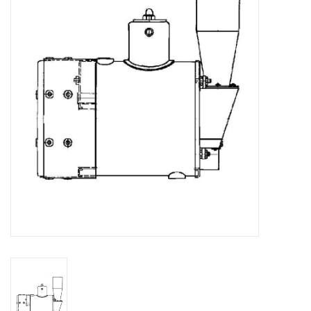
Tijdschriften
Nieuwe tekeningen
NIEUWE TIJDSCHRIFTEN
ABONNEMENT DE
MODELBOUWER
Bouwbeschrijvingen