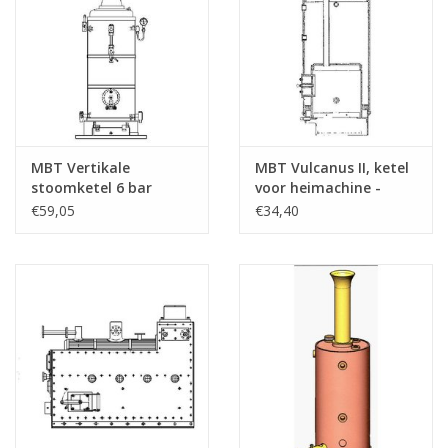
MBT Vertikale
MBT Vulcanus II, ketel
stoomketel 6 bar
voor heimachine -
Vulcanus -
Bouwtekening Schaal 1
€59,05
€34,40
Bouwtekening Schaal 1
: N/A (60.00.008)
: N/A (60.00.006)