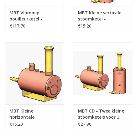
MBT Vlampijp
MBT Kleine verticale
bouilleurketel -
stoomketel -
Bouwtekening Schaal 1
Bouwtekening Schaal 1
€117,70
€15,20
: N/A (60.00.009)
: N/A (60.00.010)
MBT Kleine
MBT CD - Twee kleine
horizontale
stoomketels voor 3
stoomketel -
bar werkdruk -
€15,20
€27,90
Bouwtekening Schaal 1
Bouwtekening Schaal 1
: N/A (60.00.011)
: N/A (60.00.012)