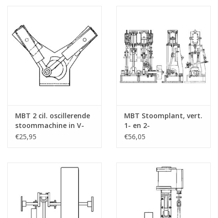
MBT 2 cil. oscillerende
MBT Stoomplant, vert.
stoommachine in V-
1- en 2-
vorm - Bouwtekening
cilindermachine met
€25,95
€56,05
Schaal 1 : N/A
ketel en
(60.01.007)
hulpapparatuur -
Bouwtekening Schaal 1
: N/A (60.01.008)