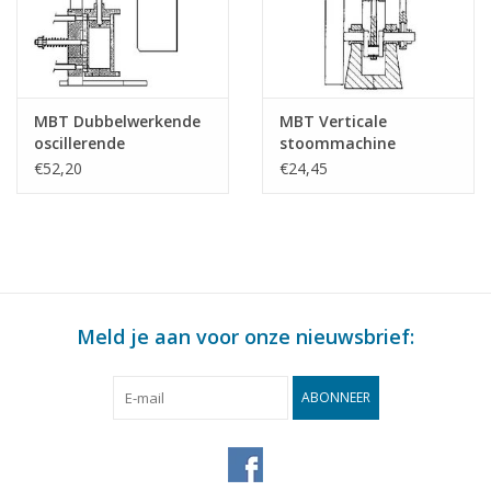
MBT Dubbelwerkende
MBT Verticale
oscillerende
stoommachine
stoommachine voor
"Krekel" -
€52,20
€24,45
raderboot -
Bouwtekening Schaal 1
Bouwtekening Schaal 1
: N/A (60.01.011)
: N/A (60.01.009)
Meld je aan voor onze nieuwsbrief:
ABONNEER