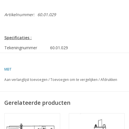
Artikelnummer:
60.01.029
Specificaties :
Tekeningnummer
60.01.029
Auteur
F. Brouwer/Bunt
MBT
Omschrijving
scheepsstoominstallatie De Eenvoud
Aan verlanglijst toevoegen
/
Toevoegen om te vergelijken
/
Afdrukken
Kwaliteit
Moeilijkheidsgraad
D
Gerelateerde producten
Schaal
Aantal bladen A00
0
Aantal bladen A0
0