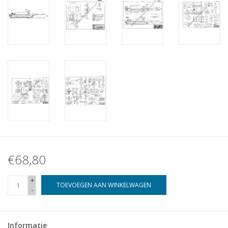
€68,80
+
TOEVOEGEN AAN WINKELWAGEN
-
Informatie