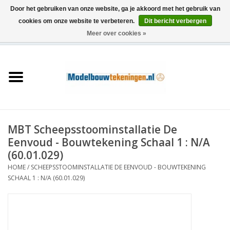
Door het gebruiken van onze website, ga je akkoord met het gebruik van
cookies om onze website te verbeteren.
Dit bericht verbergen
Meer over cookies »
0 Artikelen - €0,00
Home
Schepen
Treinen
MBT Scheepsstoominstallatie De
Houtbouw
Eenvoud - Bouwtekening Schaal 1 : N/A
(60.01.029)
Scenery
HOME
/
SCHEEPSSTOOMINSTALLATIE DE EENVOUD - BOUWTEKENING
SCHAAL 1 : N/A (60.01.029)
Machines
Documentatie