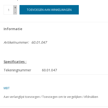
+
TOEVOEGEN AAN WINKELWAGEN
-
Informatie
Artikelnummer:
60.01.047
Specificaties :
Tekeningnummer
60.01.047
Auteur
J.R. Holman
MBT
Omschrijving
Lentz-kleppen stoommachine
Aan verlanglijst toevoegen
/
Toevoegen om te vergelijken
/
Afdrukken
Kwaliteit
Moeilijkheidsgraad
D