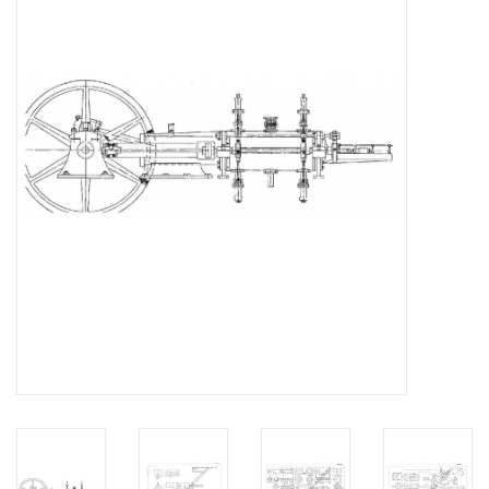
Tijdschriften
Nieuwe tekeningen
NIEUWE TIJDSCHRIFTEN
ABONNEMENT DE
MODELBOUWER
Bouwbeschrijvingen