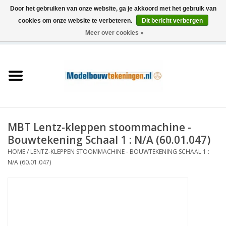
Door het gebruiken van onze website, ga je akkoord met het gebruik van
cookies om onze website te verbeteren.
Dit bericht verbergen
Meer over cookies »
0 Artikelen - €0,00
Home
Schepen
Treinen
MBT Lentz-kleppen stoommachine -
Houtbouw
Bouwtekening Schaal 1 : N/A (60.01.047)
HOME
/
LENTZ-KLEPPEN STOOMMACHINE - BOUWTEKENING SCHAAL 1 :
Scenery
N/A (60.01.047)
Machines
Documentatie