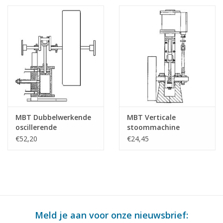
Bouwtekening Schaal 1
: N/A (60.01.008)
MBT Dubbelwerkende
MBT Verticale
oscillerende
stoommachine
stoommachine voor
"Krekel" -
€52,20
€24,45
raderboot -
Bouwtekening Schaal 1
Bouwtekening Schaal 1
: N/A (60.01.011)
: N/A (60.01.009)
Meld je aan voor onze nieuwsbrief: