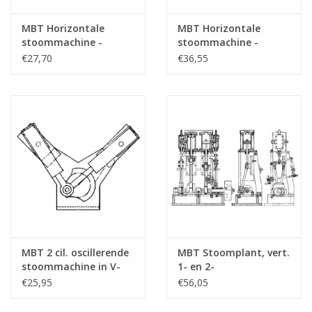
MBT Horizontale
MBT Horizontale
stoommachine -
stoommachine -
Bouwtekening Schaal 1
Bouwtekening Schaal 1
€27,70
€36,55
: N/A (60.01.005)
: N/A (60.01.006)
MBT 2 cil. oscillerende
MBT Stoomplant, vert.
stoommachine in V-
1- en 2-
vorm - Bouwtekening
cilindermachine met
€25,95
€56,05
Schaal 1 : N/A
ketel en
(60.01.007)
hulpapparatuur -