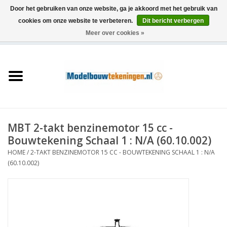
Door het gebruiken van onze website, ga je akkoord met het gebruik van
cookies om onze website te verbeteren.
Dit bericht verbergen
Meer over cookies »
0 Artikelen - €0,00
Home
Schepen
Treinen
MBT 2-takt benzinemotor 15 cc -
Houtbouw
Bouwtekening Schaal 1 : N/A (60.10.002)
HOME
/
2-TAKT BENZINEMOTOR 15 CC - BOUWTEKENING SCHAAL 1 : N/A
Scenery
(60.10.002)
Machines
Documentatie