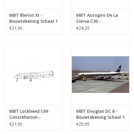
MBT Bleriot XI -
MBT Autogiro De La
Bouwtekening Schaal 1
Cierva C30 -
: 25 (50.02.010)
Bouwtekening Schaal 1
€21,95
€24,25
: 20 (50.02.013)
MBT Lockheed C69
MBT Douglas DC 8 -
Constellation -
Bouwtekening Schaal 1
Bouwtekening Schaal 1
: 100 (50.02.004)
€21,95
€25,95
: 78 (50.02.001)