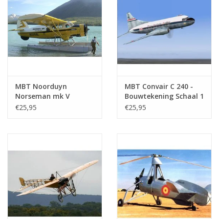
MBT Noorduyn
MBT Convair C 240 -
Norseman mk V
Bouwtekening Schaal 1
transportvliegtuig -
: 50 (50.02.012)
€25,95
€25,95
Bouwtekening Schaal 1
: 32 (50.02.015)