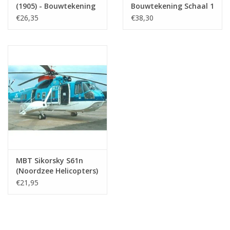
(1905) - Bouwtekening
Bouwtekening Schaal 1
Schaal 1 : N/A
: 10 (50.02.016)
€26,35
€38,30
(50.02.017)
MBT Sikorsky S61n
(Noordzee Helicopters)
- Bouwtekening Schaal
€21,95
1 : 50 (50.02.005)