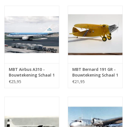
MBT Airbus A310 -
MBT Bernard 191 GR -
Bouwtekening Schaal 1
Bouwtekening Schaal 1
: 100 (50.02.014)
: 36 (50.02.006)
€25,95
€21,95