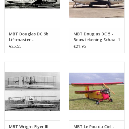
MBT Douglas DC 6b
MBT Douglas DC 5 -
Liftmaster -
Bouwtekening Schaal 1
Bouwtekening Schaal 1
: 72 (50.02.009)
€25,55
€21,95
: 72 (50.02.003)
MBT Wright Flyer III
MBT Le Pou du Ciel -