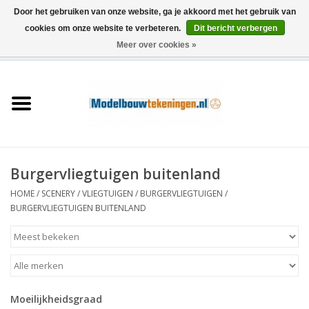
Door het gebruiken van onze website, ga je akkoord met het gebruik van
cookies om onze website te verbeteren.
Dit bericht verbergen
Meer over cookies »
0 Artikelen - €0,00
Home
Schepen
Treinen
Burgervliegtuigen buitenland
Houtbouw
HOME
/
SCENERY
/
VLIEGTUIGEN
/
BURGERVLIEGTUIGEN
/
BURGERVLIEGTUIGEN BUITENLAND
Scenery
Machines
Moeilijkheidsgraad
Documentatie