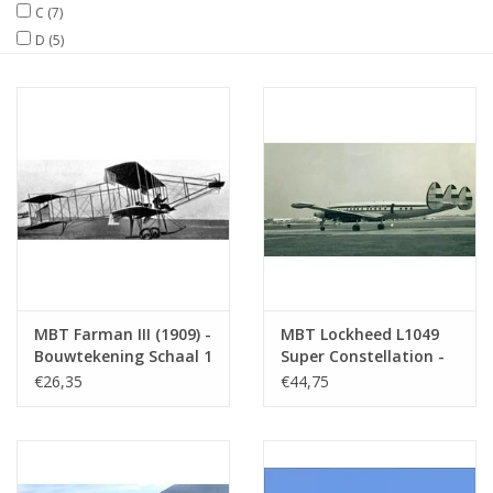
C
(7)
D
(5)
Tijdschriften
Nieuwe tekeningen
NIEUWE TIJDSCHRIFTEN
ABONNEMENT DE
MODELBOUWER
Bouwbeschrijvingen
MBT Farman III (1909) -
MBT Lockheed L1049
Bouwtekening Schaal 1
Super Constellation -
: N/A (50.02.018)
Bouwtekening Schaal 1
€26,35
€44,75
: 50 (50.02.002)