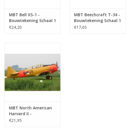
MBT Bell XS-1 -
MBT Beechcraft T-34 -
Bouwtekening Schaal 1
Bouwtekening Schaal 1
: 40 (50.12.002)
: 72 (50.12.005)
€24,20
€17,65
MBT North American
Harvard II -
Bouwtekening Schaal 1
€21,95
: 50 (50.12.003)