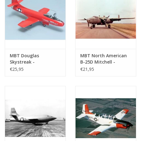
MBT Douglas
MBT North American
Skystreak -
B-25D Mitchell -
Bouwtekening Schaal 1
Bouwtekening Schaal 1
€25,95
€21,95
: 25 (50.12.001)
: 50 (50.12.004)