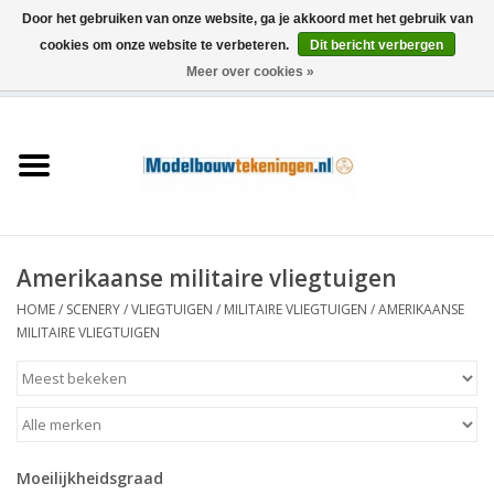
Door het gebruiken van onze website, ga je akkoord met het gebruik van
cookies om onze website te verbeteren.
Dit bericht verbergen
Meer over cookies »
0 Artikelen - €0,00
Home
Schepen
Treinen
Amerikaanse militaire vliegtuigen
Houtbouw
HOME
/
SCENERY
/
VLIEGTUIGEN
/
MILITAIRE VLIEGTUIGEN
/
AMERIKAANSE
MILITAIRE VLIEGTUIGEN
Scenery
Machines
Moeilijkheidsgraad
Documentatie