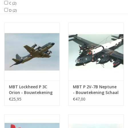
C
(2)
D
(2)
Tijdschriften
Nieuwe tekeningen
NIEUWE TIJDSCHRIFTEN
ABONNEMENT DE
MODELBOUWER
Bouwbeschrijvingen
MBT Lockheed P 3C
MBT P 2V-7B Neptune
Orion - Bouwtekening
- Bouwtekening Schaal
Schaal 1 : 72
1 : 72 (50.12.008)
€25,95
€47,00
(50.12.006)