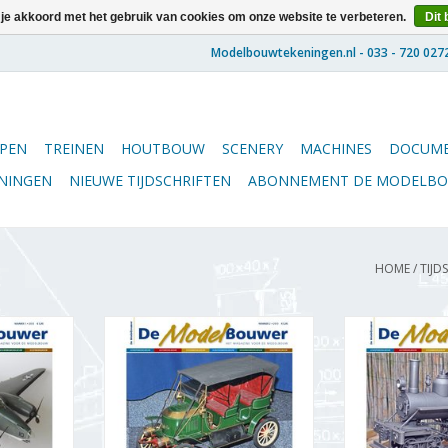
 je akkoord met het gebruik van cookies om onze website te verbeteren.
Dit 
PEN
TREINEN
HOUTBOUW
SCENERY
MACHINES
DOCUME
ENINGEN
NIEUWE TIJDSCHRIFTEN
ABONNEMENT DE MODELB
HOME
/
TIJD
5.13.001
De Modelbouwer 95.13.002
De Modelbou
lbouwer"
Jaargang "De Modelbouwer"
Jaargang "De
(PDF)
Editie : 13.002 (PDF)
Editie : 1
NKELWAGEN
TOEVOEGEN AAN WINKELWAGEN
TOEVOEGEN AA