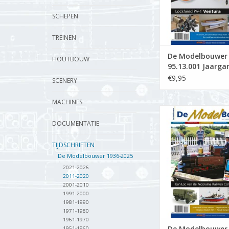
SCHEPEN
TREINEN
De Modelbouwer
HOUTBOUW
95.13.001 Jaarga
Modelbouwer" Edi
€9,95
SCENERY
13.001 (PDF)
MACHINES
De Modelbouwer 9
Jaargang "De Mode
DOCUMENTATIE
Editie : 13.005 
TIJDSCHRIFTEN
TOEVOEGEN AAN WI
De Modelbouwer 1936-2025
2021-2026
2011-2020
2001-2010
1991-2000
1981-1990
1971-1980
1961-1970
De Modelbouwer
1951-1960