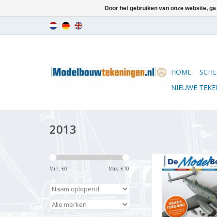
Door het gebruiken van onze website, ga
HOME
SCHE
NIEUWE TEK
2013
De Modelbouwer 9
Jaargang "De Mode
Min: €
0
Max: €
10
Editie : 13.001 
TOEVOEGEN AAN WI