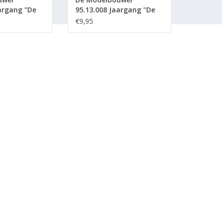
argang "De
95.13.008 Jaargang "De
 Editie :
Modelbouwer" Editie :
€9,95
13.008 (PDF)