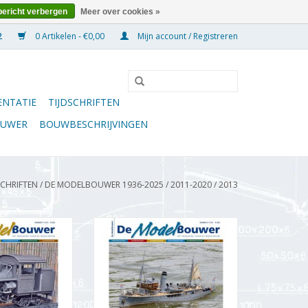
bericht verbergen
Meer over cookies »
0 Artikelen - €0,00
Mijn account / Registreren
NTATIE
TIJDSCHRIFTEN
OUWER
BOUWBESCHRIJVINGEN
SCHRIFTEN
/
DE MODELBOUWER 1936-2025
/
2011-2020
/
2013
wer 95.13.003
De Modelbouwer 95.13.004
 Modelbouwer"
Jaargang "De Modelbouwer"
3.003 (PDF)
Editie : 13.004 (PDF)
N WINKELWAGEN
TOEVOEGEN AAN WINKELWAGEN