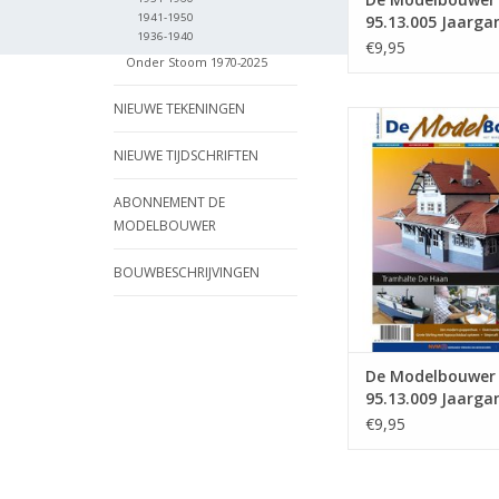
1941-1950
95.13.005 Jaarga
1936-1940
Modelbouwer" Edi
€9,95
Onder Stoom 1970-2025
13.005 (PDF)
NIEUWE TEKENINGEN
De Modelbouwer 9
Jaargang "De Mode
NIEUWE TIJDSCHRIFTEN
Editie : 13.009 
TOEVOEGEN AAN WI
ABONNEMENT DE
MODELBOUWER
BOUWBESCHRIJVINGEN
De Modelbouwer
95.13.009 Jaarga
Modelbouwer" Edi
€9,95
13.009 (PDF)