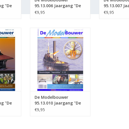
ng "De
95.13.006 Jaargang "De
95.13.007 Ja
tie :
Modelbouwer" Editie :
Modelbouwer"
€9,95
€9,95
13.006 (PDF)
13.007 (PDF)
5.13.009
De Modelbouwer 95.13.010
lbouwer"
Jaargang "De Modelbouwer"
(PDF)
Editie : 13.010 (PDF)
NKELWAGEN
TOEVOEGEN AAN WINKELWAGEN
De Modelbouwer
ng "De
95.13.010 Jaargang "De
tie :
Modelbouwer" Editie :
€9,95
13.010 (PDF)