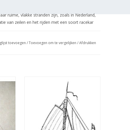
ar ruime, vlakke stranden zijn, zoals in Nederland,
atie van zeilen en het rijden met een soort racekar
glijst toevoegen
/
Toevoegen om te vergelijken
/
Afdrukken
is volledig bemaat en geschikt voor beginnende
Draeck"
MBT 18e eeuws jachtje - Bouwtekening
: 20
Schaal 1 : 25 (10.06.004)
TOEVOEGEN AAN WINKELWAGEN
GEN