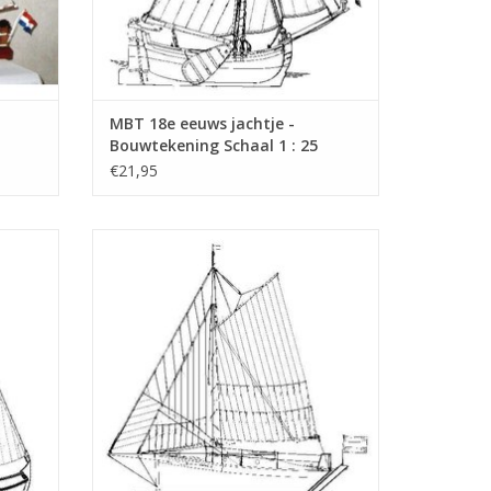
MBT 18e eeuws jachtje -
Bouwtekening Schaal 1 : 25
(10.06.004)
€21,95
 "De
MBT Plezierjacht "Paul Eugene" (begin 20e
kening
eeuw) - Bouwtekening Schaal 1 : 30
(10.06.008)
GEN
TOEVOEGEN AAN WINKELWAGEN