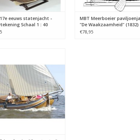
17e eeuws statenjacht -
MBT Meerboeier paviljoenj
ekening Schaal 1 : 40
"De Waakzaamheid" (1832) 
6.006)
Bouwtekening Schaal 1 : 30
5
€78,95
(10.06.007)
riese boeier "Constanter" (1877) -
ekening Schaal 1 : 15 (10.06.012)
EVOEGEN AAN WINKELWAGEN