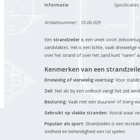
Informatie
Specificaties
Artikelnummer:
10.06.029
Een
strandzeiler
is een uniek soort zeilvoertu
zandvlaktes. Het is een lichte, vaak driewieli
over het strand of over het zand kunt “varen” 
Kenmerken van een strandzeile
Driewielig of vierwielig voertuig:
Voor stabili
Zeil:
Net als bij een zeilboot vangt het zeil wi
Besturing:
Vaak met een stuurwiel of stang waa
Gebruikt op vlakke stranden:
Vooral waar vee
Populair als sport:
Strandzeilen is een recreat
snelheid en behendigheid een rol spelen.