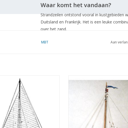
Waar komt het vandaan?
Strandzeilen ontstond vooral in kustgebieden wa
Duitsland en Frankrijk. Het is een leuke combin
over het zand.
MBT
Aan verlan
'Een model voor een strandzeiler. De tekening 
modelbouwers
dMB 10/2018
Kopie artikel: 12.06.029 (3 blz)
T Zeiljacht "Mystère" (1942) -
MBT Lemsteraakjacht "De Groene 
ekening Schaal 1 : 20 (10.06.002)
(1957) - Bouwtekening Schaal 1 
(10.06.003)
EVOEGEN AAN WINKELWAGEN
TOEVOEGEN AAN WINKELWA