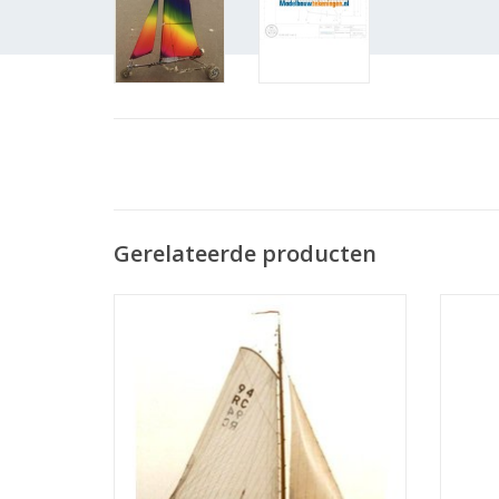
Gerelateerde producten
MBT Boeier (1834) - Bouwtekening Schaal
MB
1 : 28 (10.06.001)
Bouwt
TOEVOEGEN AAN WINKELWAGEN
TO