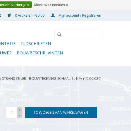
bericht verbergen
Meer over cookies »
0 Artikelen - €0,00
Mijn account / Registreren
NTATIE
TIJDSCHRIFTEN
OUWER
BOUWBESCHRIJVINGEN
/
STRANDZEILER - BOUWTEKENING SCHAAL 1 : N/A (10.06.029)
+
TOEVOEGEN AAN WINKELWAGEN
-