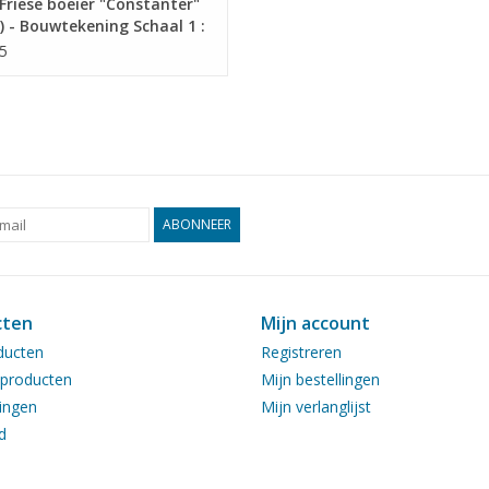
riese boeier "Constanter"
) - Bouwtekening Schaal 1 :
0.06.012)
5
ABONNEER
cten
Mijn account
ducten
Registreren
producten
Mijn bestellingen
ingen
Mijn verlanglijst
d