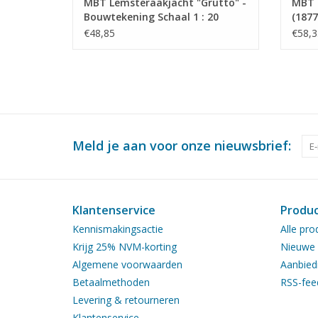
MBT Lemsteraakjacht "Grutto" -
MBT F
Bouwtekening Schaal 1 : 20
(1877
(10.06.009)
15 (1
€48,85
€58,3
Meld je aan voor onze nieuwsbrief:
Klantenservice
Produ
Kennismakingsactie
Alle pro
Krijg 25% NVM-korting
Nieuwe 
Algemene voorwaarden
Aanbied
Betaalmethoden
RSS-fee
Levering & retourneren
Klantenservice