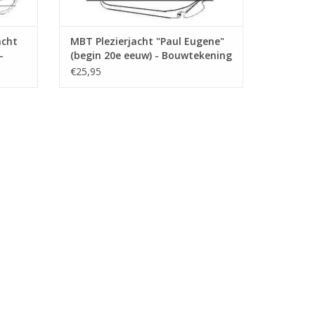
acht
MBT Plezierjacht "Paul Eugene"
-
(begin 20e eeuw) - Bouwtekening
Schaal 1 : 30 (10.06.008)
€25,95