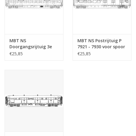
MBT NS
MBT NS Postrijtuig P
Doorgangsrijtuig 3e
7921 - 7930 voor spoor
klasse C 6601 - 6714
0 - Bouwtekening
€25,85
€25,85
voor spoor 0 -
Schaal 1 : 40
Bouwtekening Schaal 1
(29.05.019)
: 40 (29.05.018)