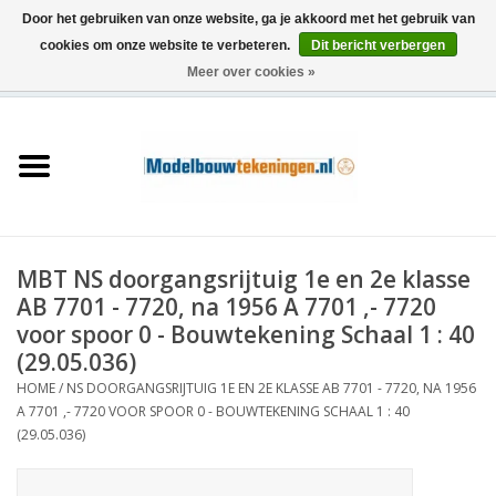
Door het gebruiken van onze website, ga je akkoord met het gebruik van
cookies om onze website te verbeteren.
Dit bericht verbergen
Meer over cookies »
0 Artikelen - €0,00
Home
Schepen
Treinen
MBT NS doorgangsrijtuig 1e en 2e klasse
Houtbouw
AB 7701 - 7720, na 1956 A 7701 ,- 7720
voor spoor 0 - Bouwtekening Schaal 1 : 40
Scenery
(29.05.036)
HOME
/
NS DOORGANGSRIJTUIG 1E EN 2E KLASSE AB 7701 - 7720, NA 1956
A 7701 ,- 7720 VOOR SPOOR 0 - BOUWTEKENING SCHAAL 1 : 40
Machines
(29.05.036)
Documentatie