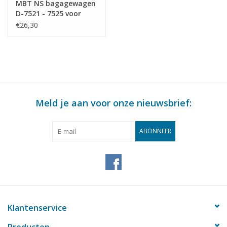
MBT NS bagagewagen
D-7521 - 7525 voor
spoor 0 -
€26,30
Bouwtekening Schaal 1
: 40 (29.05.031)
Meld je aan voor onze nieuwsbrief:
ABONNEER
Klantenservice
Producten