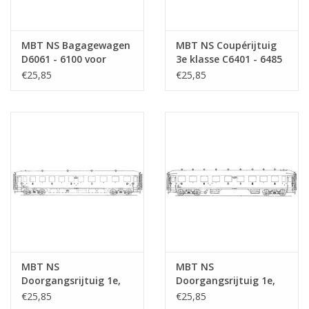
MBT NS Bagagewagen
MBT NS Coupérijtuig
D6061 - 6100 voor
3e klasse C6401 - 6485
spoor 0 -
voor spoor 0 -
€25,85
€25,85
Bouwtekening Schaal 1
Bouwtekening Schaal 1
: 40 (29.05.011)
: 40 (29.05.012)
MBT NS
MBT NS
Doorgangsrijtuig 1e,
Doorgangsrijtuig 1e,
2e en 3e klasse ABC
2e en 3e klasse ABC
€25,85
€25,85
7301 - 7303 voor spoor
7521 - 7555 voor spoor