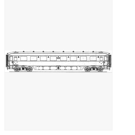
Tijdschriften
Nieuwe tekeningen
NIEUWE TIJDSCHRIFTEN
ABONNEMENT DE
MODELBOUWER
Bouwbeschrijvingen