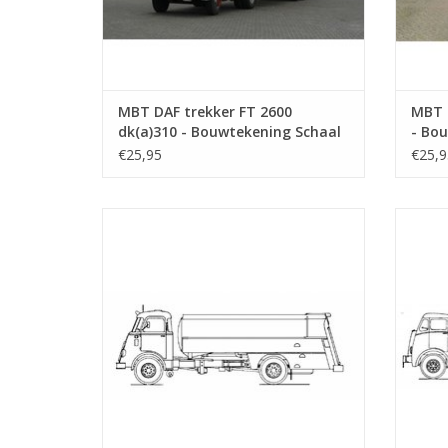
MBT DAF trekker FT 2600
MBT 
dk(a)310 - Bouwtekening Schaal
- Bou
1 : 25 (40.04.001)
(40.0
€25,95
€25,9
MBT DAF FA 1675 tankauto - Bouwtekening
Schaal 1 : 40 (40.04.005)
Bouwt
TOEVOEGEN AAN WINKELWAGEN
TO