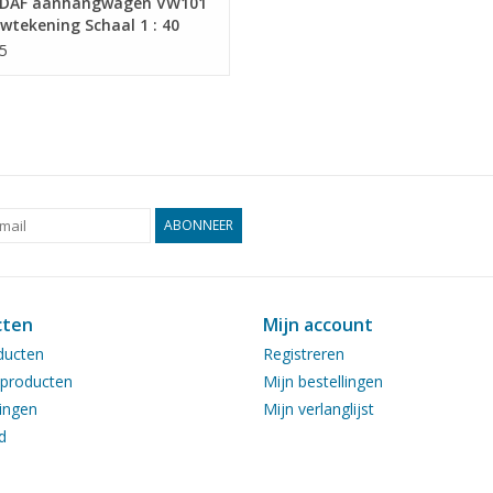
DAF aanhangwagen VW101
wtekening Schaal 1 : 40
4.010)
5
ABONNEER
cten
Mijn account
ducten
Registreren
producten
Mijn bestellingen
ingen
Mijn verlanglijst
d