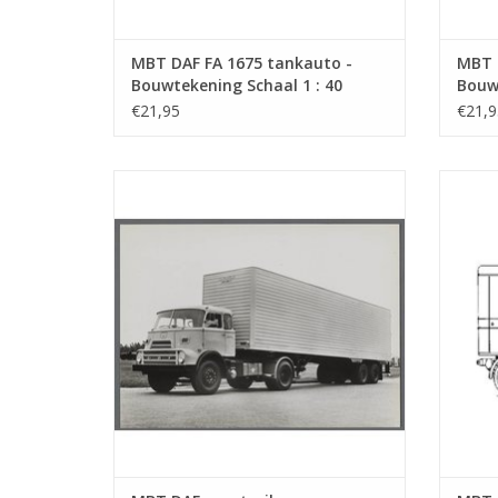
MBT DAF FA 1675 tankauto -
MBT 
Bouwtekening Schaal 1 : 40
Bouwt
(40.04.005)
(40.0
€21,95
€21,9
MBT DAF eurotrailer - Bouwtekening
MB
Schaal 1 : 35 (40.04.009)
Bouwt
TOEVOEGEN AAN WINKELWAGEN
TO