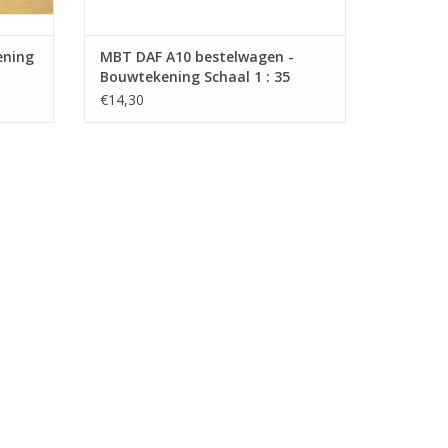
ening
MBT DAF A10 bestelwagen -
Bouwtekening Schaal 1 : 35
(40.04.008)
€14,30