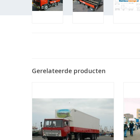
Gerelateerde producten
MBT DAF trekker FT 2600 dk(a)310 -
MB
Bouwtekening Schaal 1 : 25 (40.04.001)
Bouwt
TOEVOEGEN AAN WINKELWAGEN
TO