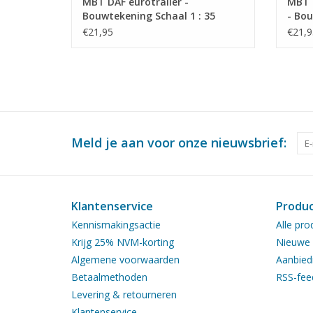
MBT DAF eurotrailer -
MBT 
Bouwtekening Schaal 1 : 35
- Bou
(40.04.009)
(40.0
€21,95
€21,9
Meld je aan voor onze nieuwsbrief:
Klantenservice
Produ
Kennismakingsactie
Alle pro
Krijg 25% NVM-korting
Nieuwe 
Algemene voorwaarden
Aanbied
Betaalmethoden
RSS-fee
Levering & retourneren
Klantenservice