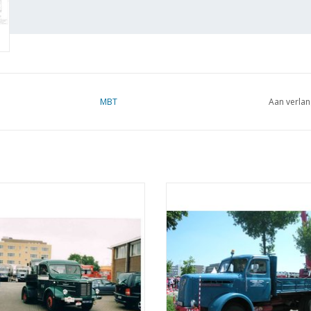
MBT
Aan verlan
T Kromhout trekker type T5 -
MBT Henschel trekker HS 130 die
ekening Schaal 1 : 25 (40.04.002)
Bouwtekening Schaal 1 : 25 (40.0
EVOEGEN AAN WINKELWAGEN
TOEVOEGEN AAN WINKELWA