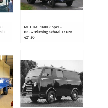
30
MBT DAF 1600 kipper -
l 1 :
Bouwtekening Schaal 1 : N/A
(40.04.004)
€21,95
haal 1 :
MBT DAF A10 bestelwagen - Bouwtekening
Schaal 1 : 35 (40.04.008)
GEN
TOEVOEGEN AAN WINKELWAGEN