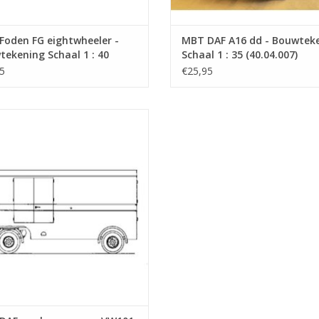
Foden FG eightwheeler -
MBT DAF A16 dd - Bouwtek
ekening Schaal 1 : 40
Schaal 1 : 35 (40.04.007)
4.006)
5
€25,95
T DAF aanhangwagen VW101 -
ekening Schaal 1 : 40 (40.04.010)
EVOEGEN AAN WINKELWAGEN