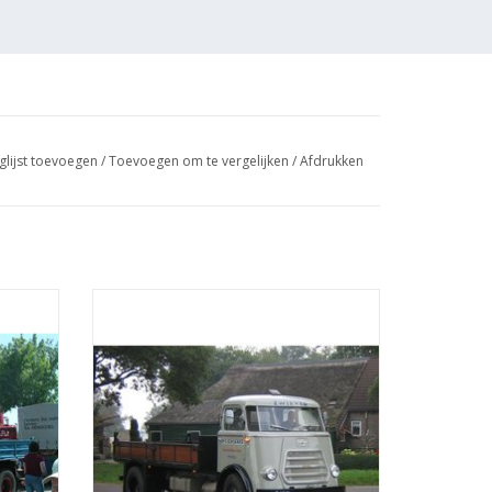
glijst toevoegen
/
Toevoegen om te vergelijken
/
Afdrukken
sel -
MBT DAF 1600 kipper - Bouwtekening
4.003)
Schaal 1 : N/A (40.04.004)
GEN
TOEVOEGEN AAN WINKELWAGEN