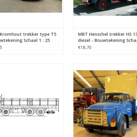
Kromhout trekker type T5
MBT Henschel trekker HS 1
wtekening Schaal 1 : 25
diesel - Bouwtekening Schaa
4.002)
25 (40.04.003)
5
€18,70
MBT Foden FG eightwheeler -
MBT DAF A16 dd - Bouwtekening Sc
ekening Schaal 1 : 40 (40.04.006)
35 (40.04.007)
EVOEGEN AAN WINKELWAGEN
TOEVOEGEN AAN WINKELWA