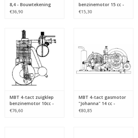
8,4 - Bouwtekening
benzinemotor 15 cc -
Schaal 1 : N/A
Bouwtekening Schaal 1
€36,90
€15,30
(60.10.001)
: N/A (60.10.002)
MBT 4-tact zuigklep
MBT 4-tact gasmotor
benzinemotor 10cc -
"Johanna" 14 cc -
Bouwtekening Schaal 1
Bouwtekening Schaal 1
€76,60
€80,85
: N/A (60.10.003)
: N/A (60.10.004)