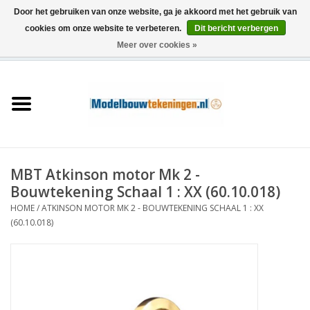
Door het gebruiken van onze website, ga je akkoord met het gebruik van
cookies om onze website te verbeteren.
Dit bericht verbergen
Meer over cookies »
0 Artikelen - €0,00
Home
Schepen
Treinen
MBT Atkinson motor Mk 2 -
Houtbouw
Bouwtekening Schaal 1 : XX (60.10.018)
HOME
/
ATKINSON MOTOR MK 2 - BOUWTEKENING SCHAAL 1 : XX
Scenery
(60.10.018)
Machines
Documentatie