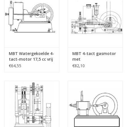
MBT Watergekoelde 4-
MBT 4-tact gasmotor
tact-motor 17,5 cc vrij
met
naar "Lister" -
gloeibuisontsteking -
€64,55
€82,10
Bouwtekening Schaal 1
Bouwtekening Schaal 1
: N/A (60.10.005)
: N/A (60.10.006)