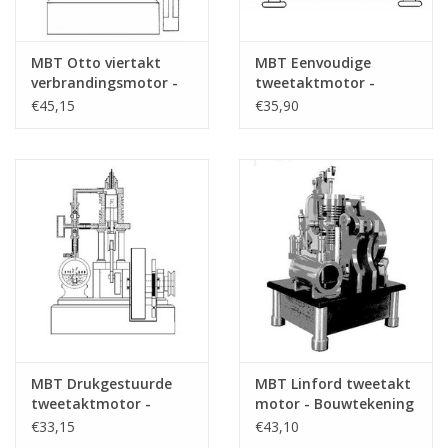
MBT Otto viertakt
MBT Eenvoudige
verbrandingsmotor -
tweetaktmotor -
Bouwtekening Schaal 1
Bouwtekening Schaal 1
€45,15
€35,90
: N/A (60.10.007)
: N/A (60.10.008)
MBT Drukgestuurde
MBT Linford tweetakt
tweetaktmotor -
motor - Bouwtekening
Bouwtekening Schaal 1
Schaal 1 : N/A
€33,15
€43,10
: N/A (60.10.009)
(60.10.010)