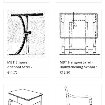
: N/A (45.43.005)
: N/A (45.43.004)
MBT Empire
MBT Hangoortafel -
driepoottafel -
Bouwtekening Schaal 1
Bouwtekening Schaal 1
: N/A (45.42.011)
€11,75
€12,80
: N/A (45.43.002)