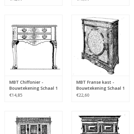
: N/A (45.18.009)
: N/A (45.18.008)
MBT Chiffonier -
MBT Franse kast -
Bouwtekening Schaal 1
Bouwtekening Schaal 1
: N/A (45.18.005)
: N/A (45.17.008)
€14,85
€22,60