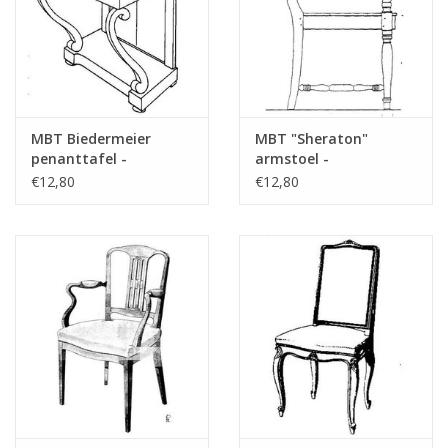
MBT Biedermeier
MBT "Sheraton"
penanttafel -
armstoel -
Bouwtekening Schaal 1
Bouwtekening Schaal 1
€12,80
€12,80
: N/A (45.40.009)
: N/A (45.36.005)