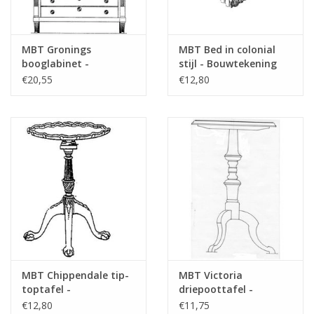
MBT Gronings
MBT Bed in colonial
booglabinet -
stijl - Bouwtekening
Bouwtekening Schaal 1
Schaal 1 : N/A
€20,55
€12,80
: N/A (45.16.009)
(45.04.001)
MBT Chippendale tip-
MBT Victoria
toptafel -
driepoottafel -
Bouwtekening Schaal 1
Bouwtekening Schaal 1
€12,80
€11,75