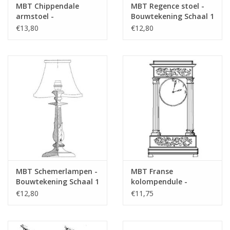
MBT Chippendale
MBT Regence stoel -
armstoel -
Bouwtekening Schaal 1
Bouwtekening Schaal 1
: N/A (45.35.011)
€13,80
€12,80
: N/A (45.36.003)
MBT Schemerlampen -
MBT Franse
Bouwtekening Schaal 1
kolompendule -
: N/A (45.30.001)
Bouwtekening Schaal 1
€12,80
€11,75
: N/A (45.28.003)