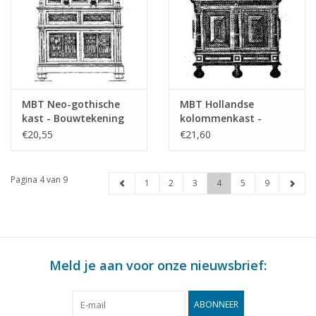
MBT Neo-gothische
MBT Hollandse
kast - Bouwtekening
kolommenkast -
Schaal 1 : N/A
Bouwtekening Schaal 1
€20,55
€21,60
(45.17.007)
: N/A (45.17.005)
Pagina 4 van 9
1
2
3
4
5
9
Meld je aan voor onze nieuwsbrief:
ABONNEER