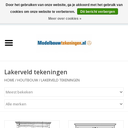
Door het gebruiken van onze website, ga je akkoord met het gebruik van
cookies om onze website te verbeteren.
Dit bericht verbergen
Meer over cookies »
0 Artikelen - €0,00
Home
Schepen
Treinen
Lakerveld tekeningen
Houtbouw
HOME
/
HOUTBOUW
/
LAKERVELD TEKENINGEN
Scenery
Machines
Documentatie