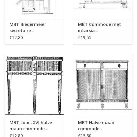
MBT Biedermeier
MBT Commode met
secretaire -
intarsia -
Bouwtekening Schaal 1
Bouwtekening Schaal 1
€12,80
€19,55
: N/A (45.19.005)
: N/A (45.18.012)
MBT Louis XVI halve
MBT Halve maan
maan commode -
commode -
Bouwtekening Schaal 1
Bouwtekening Schaal 1
€12,80
€13,80