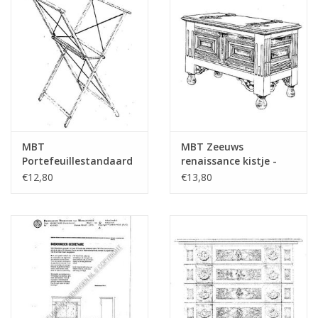
MBT
MBT Zeeuws
Portefeuillestandaard
renaissance kistje -
- Bouwtekening Schaal
Bouwtekening Schaal 1
€12,80
€13,80
1 : N/A (45.26.017)
: N/A (45.24.004)