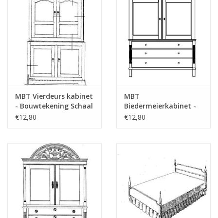
Tijdschriften
Nieuwe tekeningen
NIEUWE TIJDSCHRIFTEN
MBT Vierdeurs kabinet
MBT
ABONNEMENT DE
- Bouwtekening Schaal
Biedermeierkabinet -
MODELBOUWER
1 : N/A (45.16.018)
Bouwtekening Schaal 1
€12,80
€12,80
: N/A (45.16.016)
Bouwbeschrijvingen