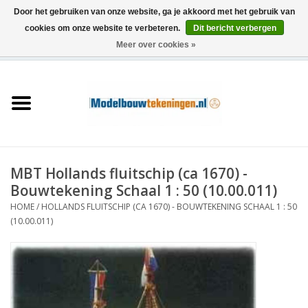
Door het gebruiken van onze website, ga je akkoord met het gebruik van
cookies om onze website te verbeteren.
Dit bericht verbergen
Meer over cookies »
0 Artikelen - €0,00
Home
Schepen
Treinen
MBT Hollands fluitschip (ca 1670) -
Houtbouw
Bouwtekening Schaal 1 : 50 (10.00.011)
HOME
/
HOLLANDS FLUITSCHIP (CA 1670) - BOUWTEKENING SCHAAL 1 : 50
Scenery
(10.00.011)
Machines
Documentatie