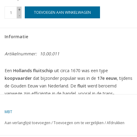
+
TOEVOEGEN AAN WINKELWAGEN
-
Informatie
Artikelnummer:
10.00.011
Een
Hollands fluitschip
uit circa 1670 was een type
koopvaarder
dat bijzonder populair was in de
17e eeuw
, tijdens
de Gouden Eeuw van Nederland. De
fluit
werd beroemd
vanwege zijn efficiëntie in de handel, vooral in de trans-
Atlantische en Oost-Indische handel. De fluit was een van de
belangrijkste schepen voor de
Verenigde Oost-Indische
MBT
Compagnie
(VOC) en andere handelsmaatschappijen uit die tijd.
Aan verlanglijst toevoegen
/
Toevoegen om te vergelijken
/
Afdrukken
Kenmerken van het Hollands Fluitschip (ca.
1670):