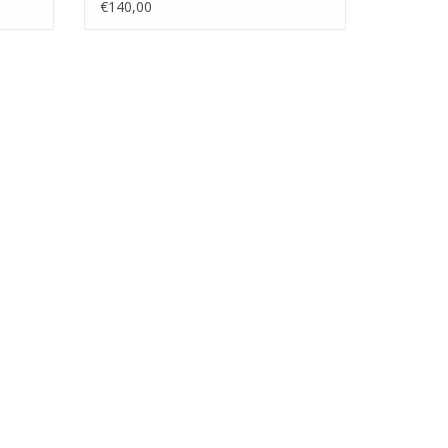
100 (10.00.007)
€140,00