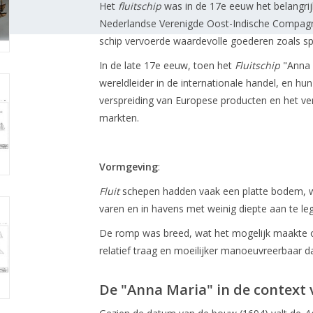
Het
fluitschip
was in de 17e eeuw het belangrij
Nederlandse Verenigde Oost-Indische Compagn
schip vervoerde waardevolle goederen zoals spec
In de late 17e eeuw, toen het
Fluitschip
"Anna 
wereldleider in de internationale handel, en hu
verspreiding van Europese producten en het v
markten.
Vormgeving
:
Fluit
schepen hadden vaak een platte bodem, wa
varen en in havens met weinig diepte aan te le
De romp was breed, wat het mogelijk maakte o
relatief traag en moeilijker manoeuvreerbaar da
De "Anna Maria" in de context 