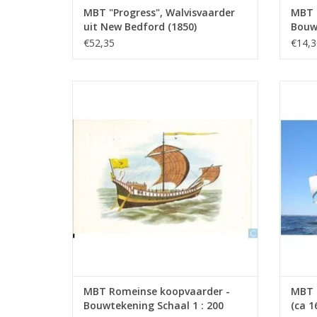
MBT "Progress", Walvisvaarder
MBT H
uit New Bedford (1850)
Bouwt
(barkgetuigd) - Bouwtekening
(10.0
€52,35
€14,3
Schaal 1 : 48 (10.00.001) - Print
MBT Romeinse koopvaarder -
MBT Ko
Bouwtekening Schaal 1 : 200 (10.00.005)
Bouwt
TOEVOEGEN AAN WINKELWAGEN
TO
MBT Romeinse koopvaarder -
MBT 
Bouwtekening Schaal 1 : 200
(ca 1