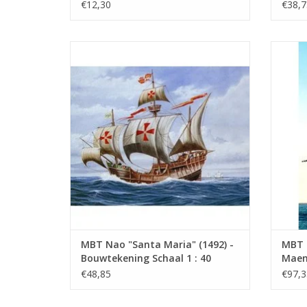
(10.00.005)
1 : 5
€12,30
€38,7
MBT Nao "Santa Maria" (1492) -
MBT K
Bouwtekening Schaal 1 : 40 (10.00.008)
160
TOEVOEGEN AAN WINKELWAGEN
TO
MBT Nao "Santa Maria" (1492) -
MBT 
Bouwtekening Schaal 1 : 40
Maen"
(10.00.008)
Schaa
€48,85
€97,3