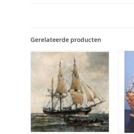
Gerelateerde producten
MBT "Progress", Walvisvaarder uit New
He
Bedford (1850) (barkgetuigd) -
Nederl
Bouwtekening Schaal 1 : 48 (10.00.001) -
uit e
Print
besta
ver
TOEVOEGEN AAN WINKELWAGEN
ontston
TO