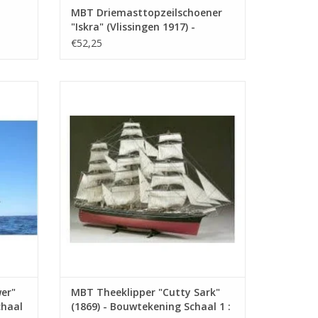
MBT Driemasttopzeilschoener
"Iskra" (Vlissingen 1917) -
ning
Bouwtekening Schaal 1 : 100
€52,25
(10.00.004)
1620) -
MBT Theeklipper "Cutty Sark" (1869) -
0.006A)
Bouwtekening Schaal 1 : 100 (10.00.007)
GEN
TOEVOEGEN AAN WINKELWAGEN
026 (14 blz)
er"
MBT Theeklipper "Cutty Sark"
chaal
(1869) - Bouwtekening Schaal 1 :