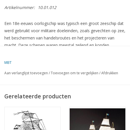
Artikelnummer:
10.01.012
Een 18e-eeuws oorlogschip was typisch een groot zeeschip dat
werd gebruikt voor militaire doeleinden, zoals gevechten op zee,
het beschermen van handelsroutes en het projecteren van
macht. Deze schepen waren meestal zeilend en konden
behoorlijk indrukwekkend in omvang zijn. De meeste van deze
schepen waren gebouwd om zware kanonnen te dragen, en ze
MBT
hadden verschillende dekken met kanonnen voor verschillende
Aan verlanglijst toevoegen
/
Toevoegen om te vergelijken
/
Afdrukken
bereik- en vuurbereiken.
Er waren verschillende types oorlogsschepen in de 18e eeuw,
Gerelateerde producten
zoals:
Lijnschepen (Ship of the Line)
– Dit was het grootste type
oorlogsschip in de 18e eeuw. Het had meerdere dekken met