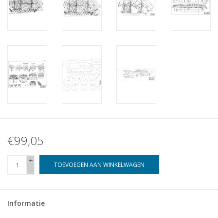
€99,05
+
TOEVOEGEN AAN WINKELWAGEN
-
Informatie