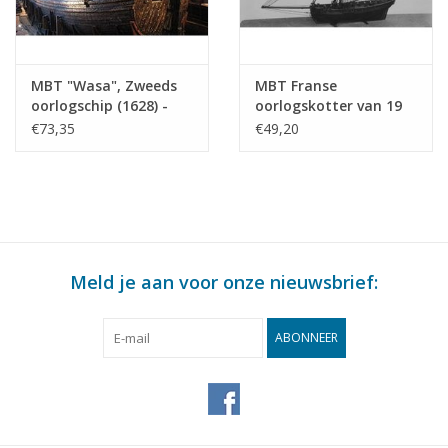
MBT "Wasa", Zweeds
MBT Franse
oorlogschip (1628) -
oorlogskotter van 19
Bouwtekening Schaal 1
stukken(begin 19e
€73,35
€49,20
: 100 (10.01.009)
eeuw) - Bouwtekening
Schaal 1 : N/A
(10.01.010)
Meld je aan voor onze nieuwsbrief:
ABONNEER