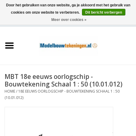
Door het gebruiken van onze website, ga je akkoord met het gebruik van
cookies om onze website te verbeteren.
Dit bericht verbergen
Meer over cookies »
0 Artikelen - €0,00
Home
Schepen
Treinen
MBT 18e eeuws oorlogschip -
Houtbouw
Bouwtekening Schaal 1 : 50 (10.01.012)
HOME
/
18E EEUWS OORLOGSCHIP - BOUWTEKENING SCHAAL 1 : 50
Scenery
(10.01.012)
Machines
Documentatie