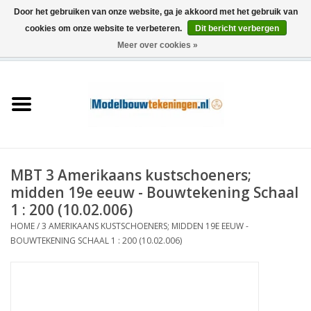
Door het gebruiken van onze website, ga je akkoord met het gebruik van
cookies om onze website te verbeteren.
Dit bericht verbergen
Meer over cookies »
0 Artikelen - €0,00
Home
Schepen
Treinen
MBT 3 Amerikaans kustschoeners;
Houtbouw
midden 19e eeuw - Bouwtekening Schaal
1 : 200 (10.02.006)
Scenery
HOME
/
3 AMERIKAANS KUSTSCHOENERS; MIDDEN 19E EEUW -
BOUWTEKENING SCHAAL 1 : 200 (10.02.006)
Machines
Documentatie