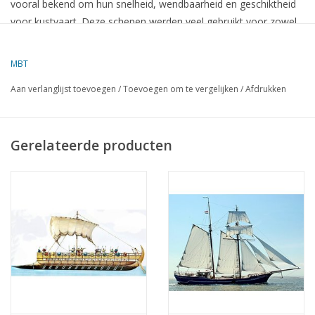
vooral bekend om hun snelheid, wendbaarheid en geschiktheid
voor kustvaart. Deze schepen werden veel gebruikt voor zowel
handel
als
militaire doeleinden
en speelden een cruciale rol in
de ontwikkeling van de Amerikaanse maritieme industrie en
MBT
handel in de 19e eeuw.
Aan verlanglijst toevoegen
/
Toevoegen om te vergelijken
/
Afdrukken
Kenmerken van de Amerikaanse
Kustschoener (midden 19e eeuw):
Gerelateerde producten
Ontwerp en structuur
:
De
kustschoener
was een
twee- of driemastig schip
dat een
relatief
smalle romp
en een
lange waterlijn
had. Dit maakte
het bijzonder snel en wendbaar.
De schepen hadden een
scheve boeg
, wat hen in staat stelde
om goed tegen de wind in te zeilen en te manoeuvreren, vooral
in ondiepe of beperkte wateren zoals langs de Amerikaanse