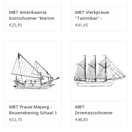
MBT Amerikaanse
MBT Vlerkprauw
kustschoener "Marion
"Tanimbar" -
F. Spraque" (1889) -
Bouwtekening Schaal 1
€25,95
€41,65
Bouwtekening Schaal 1
: 25 (10.02.012)
: 200 (10.02.009)
MBT Prauw Majang -
MBT
Bouwtekening Schaal 1
Driemastschoener
: 25 (10.02.013)
"Oosterdiep" -
€32,75
€48,85
Bouwtekening Schaal 1
: 50 (10.02.016)