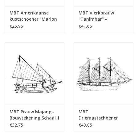
MBT Amerikaanse
MBT Vlerkprauw
kustschoener "Marion
"Tanimbar" -
F. Spraque" (1889) -
Bouwtekening Schaal 1
€25,95
€41,65
Bouwtekening Schaal 1
: 25 (10.02.012)
: 200 (10.02.009)
MBT Prauw Majang -
MBT
Bouwtekening Schaal 1
Driemastschoener
: 25 (10.02.013)
"Oosterdiep" -
€32,75
€48,85
Bouwtekening Schaal 1
: 50 (10.02.016)