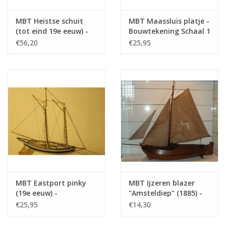
MBT Heistse schuit
MBT Maassluis platje -
(tot eind 19e eeuw) -
Bouwtekening Schaal 1
Bouwtekening Schaal 1
: 20 (10.03.007)
€56,20
€25,95
: 200 (10.03.006)
MBT Eastport pinky
MBT Ijzeren blazer
(19e eeuw) -
"Amsteldiep" (1885) -
Bouwtekening Schaal 1
Bouwtekening Schaal 1
€25,95
€14,30
: 40 (10.03.008)
: 75 (10.03.009)