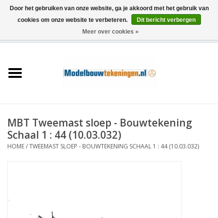
Door het gebruiken van onze website, ga je akkoord met het gebruik van
cookies om onze website te verbeteren.
Dit bericht verbergen
Meer over cookies »
0 Artikelen - €0,00
Home
Schepen
Treinen
MBT Tweemast sloep - Bouwtekening
Houtbouw
Schaal 1 : 44 (10.03.032)
HOME
/
TWEEMAST SLOEP - BOUWTEKENING SCHAAL 1 : 44 (10.03.032)
Scenery
Machines
Documentatie