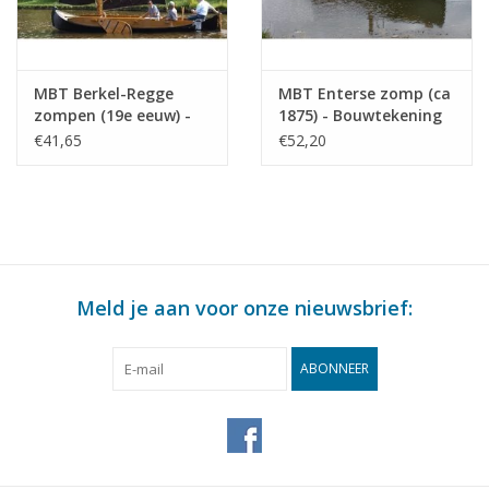
MBT Berkel-Regge
MBT Enterse zomp (ca
zompen (19e eeuw) -
1875) - Bouwtekening
Bouwtekening Schaal 1
Schaal 1 : 20
€41,65
€52,20
: 50 (10.05.012)
(10.05.013)
Meld je aan voor onze nieuwsbrief:
ABONNEER