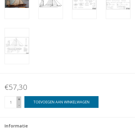
€57,30
+
TOEVOEGEN AAN WINKELWAGEN
-
Informatie