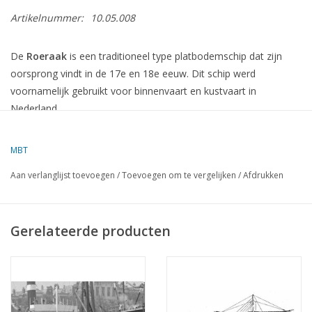
Artikelnummer:
10.05.008
De
Roeraak
is een traditioneel type platbodemschip dat zijn
oorsprong vindt in de 17e en 18e eeuw.
Dit schip werd
voornamelijk gebruikt voor binnenvaart en kustvaart in
Nederland.
Kenmerken van de Roeraak
MBT
Romp
:
De Roeraak heeft een karakteristieke, bolle vorm met
Aan verlanglijst toevoegen
/
Toevoegen om te vergelijken
/
Afdrukken
een scherpe voorsteven en een relatief vlakke bodem.
Tuigage
:
Het schip is uitgerust met bezaantuig, wat betekent
Gerelateerde producten
dat het een grootzeil heeft dat schuin staat ten opzichte van de
lengteas van het schip.
Afmetingen
:
De lengte varieerde, maar een bekend model uit
de late 17e eeuw heeft een lengte van ongeveer 85 cm in schaal
1:10.