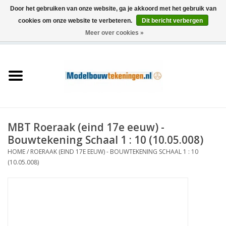
Door het gebruiken van onze website, ga je akkoord met het gebruik van
cookies om onze website te verbeteren.
Dit bericht verbergen
Meer over cookies »
0 Artikelen - €0,00
Home
Schepen
Treinen
MBT Roeraak (eind 17e eeuw) -
Houtbouw
Bouwtekening Schaal 1 : 10 (10.05.008)
HOME
/
ROERAAK (EIND 17E EEUW) - BOUWTEKENING SCHAAL 1 : 10
Scenery
(10.05.008)
Machines
Documentatie