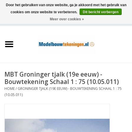
Door het gebruiken van onze website, ga je akkoord met het gebruik van
cookies om onze website te verbeteren.
Dit bericht verbergen
Meer over cookies »
0 Artikelen - €0,00
Home
Schepen
Treinen
MBT Groninger tjalk (19e eeuw) -
Houtbouw
Bouwtekening Schaal 1 : 75 (10.05.011)
HOME
/
GRONINGER TJALK (19E EEUW) - BOUWTEKENING SCHAAL 1 : 75
Scenery
(10.05.011)
Machines
Documentatie