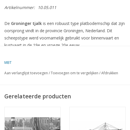
Artikelnummer:
10.05.011
De
Groninger tjalk
is een robuust type platbodemschip dat zijn
oorsprong vindt in de provincie Groningen, Nederland.
Dit
scheepstype werd voornamelijk gebruikt voor binnenvaart en
kustvaart in de 19e en vroege 20e eeuw.
Kenmerken van de Groninger tjalk
MBT
Lengte/breedte-verhouding
:
In verhouding tot de breedte is
Aan verlanglijst toevoegen
/
Toevoegen om te vergelijken
/
Afdrukken
de Groninger tjalk bijzonder lang en plat, met een uiterst geringe
diepgang. Deze vorm was ideaal voor de ondiepe en smalle
vaarwegen in de veenkoloniale gebieden van Groningen.
Gerelateerde producten
Romp
:
De schepen hebben een vlakke, brede bodem met ronde
kimmen (de overgang van de bodem naar de zijkanten), rechte
vlakke zijden en flauw gebogen fraaie ronde stevens.
Bouwmateriaal
:
Oorspronkelijk werden deze schepen