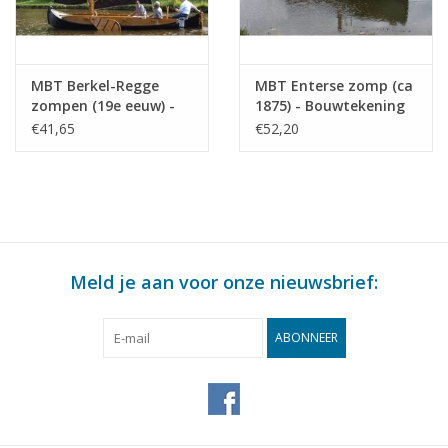
MBT Berkel-Regge
MBT Enterse zomp (ca
zompen (19e eeuw) -
1875) - Bouwtekening
Bouwtekening Schaal 1
Schaal 1 : 20
€41,65
€52,20
: 50 (10.05.012)
(10.05.013)
Meld je aan voor onze nieuwsbrief:
ABONNEER