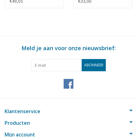
Bouwtekening Schaal 1
keizerrijk) -
€49,05
€33,00
: 10 (10.07.023)
Bouwtekening Schaal 1
: 25 (10.07.024)
Meld je aan voor onze nieuwsbrief:
ABONNEER
Klantenservice
Producten
Mijn account