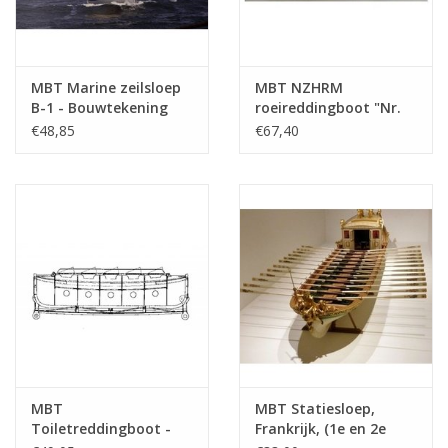
MBT Marine zeilsloep
MBT NZHRM
B-1 - Bouwtekening
roeireddingboot "Nr.
Schaal 1 : 10
6" - Station Noordwijk
€48,85
€67,40
(10.07.015)
- Bouwtekening Schaal
1 : 10 (10.07.022)
MBT
MBT Statiesloep,
Toiletreddingboot -
Frankrijk, (1e en 2e