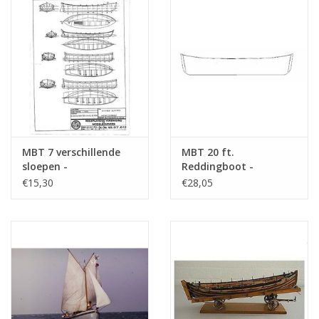
MBT 7 verschillende
MBT 20 ft.
sloepen -
Reddingboot -
Bouwtekening Schaal 1
Bouwtekening Schaal 1
€15,30
€28,05
: 50 (10.07.012)
: 10 (10.07.013)