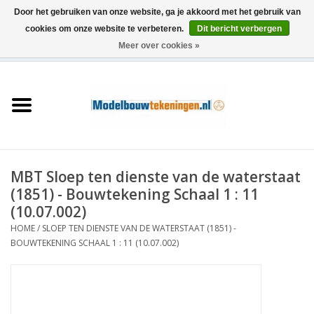
Door het gebruiken van onze website, ga je akkoord met het gebruik van
cookies om onze website te verbeteren.
Dit bericht verbergen
Meer over cookies »
0 Artikelen - €0,00
Home
Schepen
Treinen
MBT Sloep ten dienste van de waterstaat
Houtbouw
(1851) - Bouwtekening Schaal 1 : 11
(10.07.002)
Scenery
HOME
/
SLOEP TEN DIENSTE VAN DE WATERSTAAT (1851) -
BOUWTEKENING SCHAAL 1 : 11 (10.07.002)
Machines
Documentatie