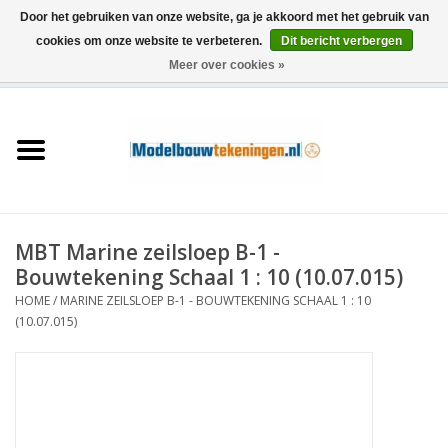
Door het gebruiken van onze website, ga je akkoord met het gebruik van
cookies om onze website te verbeteren.
Dit bericht verbergen
Meer over cookies »
0 Artikelen - €0,00
Home
Schepen
Treinen
MBT Marine zeilsloep B-1 -
Houtbouw
Bouwtekening Schaal 1 : 10 (10.07.015)
HOME
/
MARINE ZEILSLOEP B-1 - BOUWTEKENING SCHAAL 1 : 10
Scenery
(10.07.015)
Machines
Documentatie