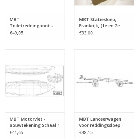
MBT
MBT Statiesloep,
Toiletreddingboot -
Frankrijk, (1e en 2e
Bouwtekening Schaal 1
keizerrijk) -
€49,05
€33,00
: 10 (10.07.023)
Bouwtekening Schaal 1
: 25 (10.07.024)
MBT Motorvlet -
MBT Lanceerwagen
Bouwtekening Schaal 1
voor reddingssloep -
: 10 (10.16.019)
Bouwtekening Schaal 1
€41,65
€48,15
: 10 (40.38.023)