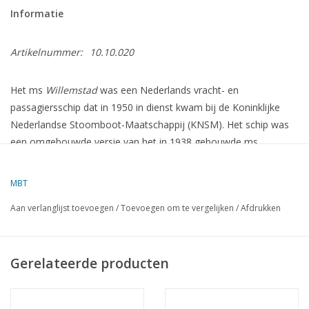
Informatie
Artikelnummer:
10.10.020
Het ms
Willemstad
was een Nederlands vracht- en
passagiersschip dat in 1950 in dienst kwam bij de Koninklijke
Nederlandse Stoomboot-Maatschappij (KNSM).
Het schip was
een omgebouwde versie van het in 1938 gebouwde ms
Socrates
, dat oorspronkelijk als vrachtschip was ontworpen.
Na
de verbouwing werd het ms
Willemstad
ingezet op de route
MBT
Amsterdam – Southampton – Caribische havens – Georgetown
Aan verlanglijst toevoegen
/
Toevoegen om te vergelijken
/
Afdrukken
(Guyana)
.
Technische Specificaties
Gerelateerde producten
Bruto tonnage
:
5.088 ton
Type
:
Enkel-schroef motorschip