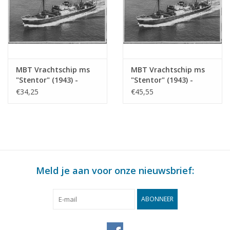
MBT Vrachtschip ms
MBT Vrachtschip ms
"Stentor" (1943) -
"Stentor" (1943) -
KNSM - Bouwtekening
KNSM - Bouwtekening
€34,25
€45,55
Schaal 1 : 200
Schaal 1 : 100
(10.10.025)
(10.10.025/A)
Meld je aan voor onze nieuwsbrief:
ABONNEER