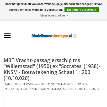
Door het gebruiken van onze website, ga je akkoord met het gebruik van
cookies om onze website te verbeteren.
Dit bericht verbergen
Meer over cookies »
0 Artikelen - €0,00
Home
Schepen
Treinen
MBT Vracht-passagiersschip ms
Houtbouw
"Willemstad" (1950) ex "Socrates"(1938)-
KNSM - Bouwtekening Schaal 1 : 200
Scenery
(10.10.020)
HOME
/
VRACHT-PASSAGIERSSCHIP MS "WILLEMSTAD" (1950) EX
"SOCRATES"(1938)- KNSM - BOUWTEKENING SCHAAL 1 : 200 (10.10.020)
Machines
Documentatie