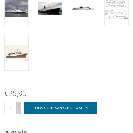
€25,95
+
TOEVOEGEN AAN WINKELWAGEN
-
Informatie