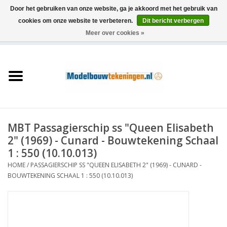
Door het gebruiken van onze website, ga je akkoord met het gebruik van
cookies om onze website te verbeteren.
Dit bericht verbergen
Meer over cookies »
0 Artikelen - €0,00
Home
Schepen
Treinen
MBT Passagierschip ss "Queen Elisabeth
Houtbouw
2" (1969) - Cunard - Bouwtekening Schaal
1 : 550 (10.10.013)
Scenery
HOME
/
PASSAGIERSCHIP SS "QUEEN ELISABETH 2" (1969) - CUNARD -
BOUWTEKENING SCHAAL 1 : 550 (10.10.013)
Machines
Documentatie