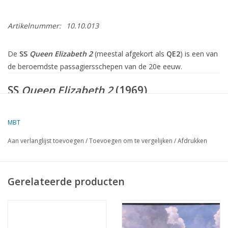
Artikelnummer:
10.10.013
De
SS
Queen Elizabeth 2
(meestal afgekort als
QE2
) is een van
de beroemdste passagiersschepen van de 20e eeuw.
SS
Queen Elizabeth 2
(1969)
Algemene Informatie
Type:
Oceaanlijner / cruiseschip
MBT
Gebouwd door:
John Brown & Company, Clydebank (Schotland)
Aan verlanglijst toevoegen
/
Toevoegen om te vergelijken
/
Afdrukken
Eigenaar:
Cunard Line (Britse rederij)
Te water gelaten:
20 september 1967
Gerelateerde producten
In dienst genomen:
2 mei 1969
Uit dienst:
27 november 2008
Lengte:
293,5 meter