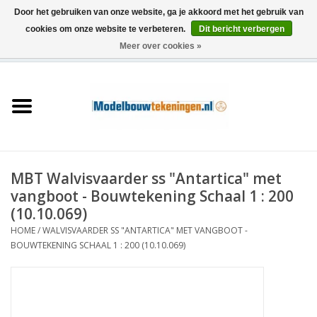
Door het gebruiken van onze website, ga je akkoord met het gebruik van
cookies om onze website te verbeteren.
Dit bericht verbergen
Meer over cookies »
0 Artikelen - €0,00
Home
Schepen
Treinen
MBT Walvisvaarder ss "Antartica" met
Houtbouw
vangboot - Bouwtekening Schaal 1 : 200
(10.10.069)
Scenery
HOME
/
WALVISVAARDER SS "ANTARTICA" MET VANGBOOT -
BOUWTEKENING SCHAAL 1 : 200 (10.10.069)
Machines
Documentatie