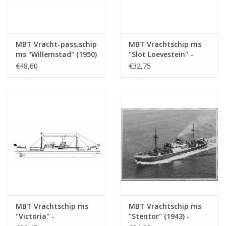
l.o.a. 82 cm
Opmerkingen
was 10.13.018
MBT Vracht-pass.schip
MBT Vrachtschip ms
ms "Willemstad" (1950)
"Slot Loevestein" -
- KNSM; ex "Socrates"
Bouwtekening Schaal 1
€48,60
€32,75
(1938) - Bouwtekening
: 200 (10.10.021)
Schaal 1 : 100
(10.10.020/A)
MBT Vrachtschip ms
MBT Vrachtschip ms
"Victoria" -
"Stentor" (1943) -