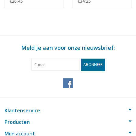
Bouwtekening Schaal 1
KNSM - Bouwtekening
€26,45
€34,25
: 200 (10.10.022)
Schaal 1 : 200
(10.10.025)
Meld je aan voor onze nieuwsbrief:
ABONNEER
Klantenservice
Producten
Mijn account