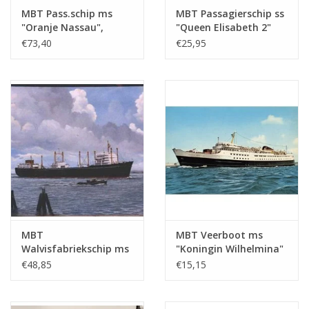
tekening
MBT Pass.schip ms
MBT Passagierschip ss
Aantal bladen A4 tekst
0
"Oranje Nassau",
"Queen Elisabeth 2"
"Prins der
(1969) - Cunard -
€73,40
€25,95
Gewicht in gram
45
Nederlanden" (1957)
Bouwtekening Schaal 1
KNSM - Bouwtekening
: 550 (10.10.013)
Bijzonderheden
l.o.a. 35,3
Schaal 1 : 100
(10.10.011/A)
Opmerkingen
MBT
MBT Veerboot ms
Walvisfabriekschip ms
"Koningin Wilhelmina"
"Willem Barendsz II"
(1960) - Mij. Zeeland -
€48,85
€15,15
(1955) - Mij. v.d.
Bouwtekening Schaal 1
Walvisvaart -
: 500 (10.10.015)
Bouwtekening Schaal 1