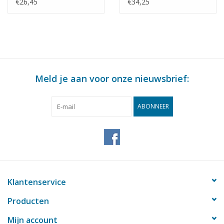
Bouwtekening Schaal 1
KNSM - Bouwtekening
€26,45
€34,25
: 200 (10.10.022)
Schaal 1 : 200
(10.10.025)
Meld je aan voor onze nieuwsbrief:
ABONNEER
Klantenservice
Producten
Mijn account