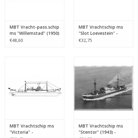
MBT Vracht-pass.schip
MBT Vrachtschip ms
ms "Willemstad" (1950)
"Slot Loevestein" -
- KNSM; ex "Socrates"
Bouwtekening Schaal 1
€48,60
€32,75
(1938) - Bouwtekening
: 200 (10.10.021)
Schaal 1 : 100
(10.10.020/A)
MBT Vrachtschip ms
MBT Vrachtschip ms
"Victoria" -
"Stentor" (1943) -