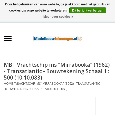
Door het gebruiken van onze website, ga je akkoord met het gebruik van
cookies om onze website te verbeteren.
Dit bericht verbergen
Meer over cookies »
0 Artikelen - €0,00
Home
Schepen
Treinen
MBT Vrachtschip ms "Mirrabooka" (1962)
Houtbouw
- Transatlantic - Bouwtekening Schaal 1 :
500 (10.10.083)
Scenery
HOME
/
VRACHTSCHIP MS "MIRRABOOKA" (1962) - TRANSATLANTIC -
BOUWTEKENING SCHAAL 1 : 500 (10.10.083)
Machines
Documentatie