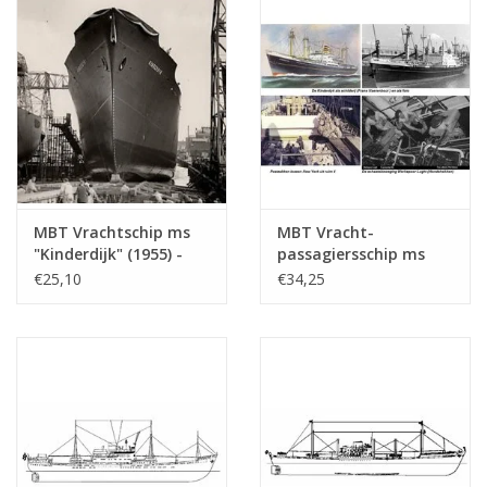
: 200 (10.10.016/A)
MBT Vrachtschip ms
MBT Vracht-
"Kinderdijk" (1955) -
passagiersschip ms
HAL - Bouwtekening
"Willemstad" (1950) ex
€25,10
€34,25
Schaal 1 : 200
"Socrates"(1938)-
(10.10.018)
KNSM - Bouwtekening
Schaal 1 : 200
(10.10.020)