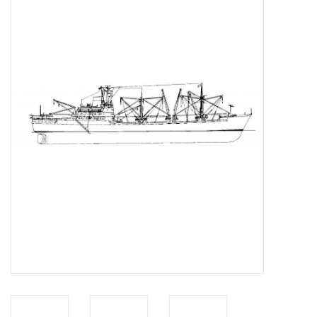
Tijdschriften
Nieuwe tekeningen
NIEUWE TIJDSCHRIFTEN
ABONNEMENT DE
MODELBOUWER
Bouwbeschrijvingen