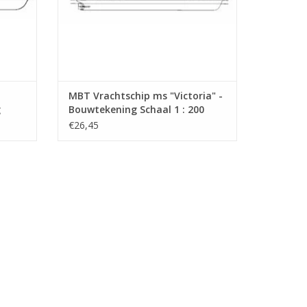
MBT Vrachtschip ms "Victoria" -
g
Bouwtekening Schaal 1 : 200
(10.10.022)
€26,45