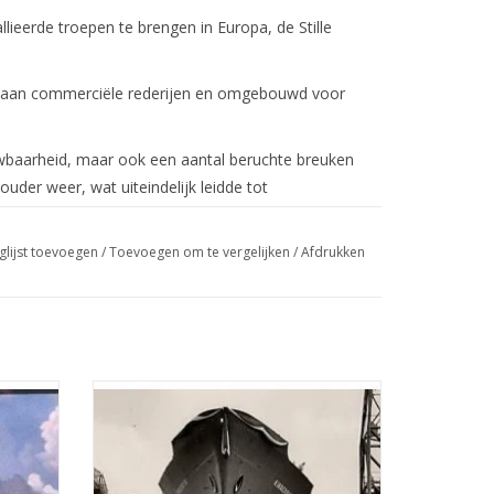
lieerde troepen te brengen in Europa, de Stille
t aan commerciële rederijen en omgebouwd voor
wbaarheid, maar ook een aantal beruchte breuken
der weer, wat uiteindelijk leidde tot
glijst toevoegen
/
Toevoegen om te vergelijken
/
Afdrukken
llem
MBT Vrachtschip ms "Kinderdijk" (1955) -
svaart -
HAL - Bouwtekening Schaal 1 : 200
ot T2 tankers die de geallieerde
.016/A)
(10.10.018)
GEN
TOEVOEGEN AAN WINKELWAGEN