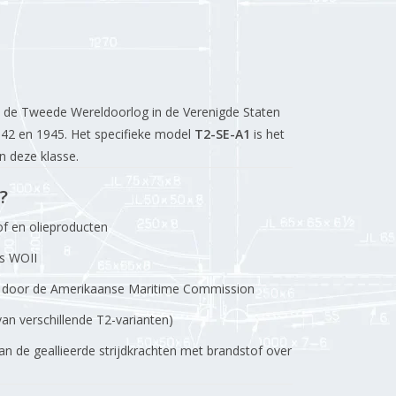
ns de Tweede Wereldoorlog in de Verenigde Staten
42 en 1945. Het specifieke model
T2-SE-A1
is het
 deze klasse.
?
of en olieproducten
s WOII
k door de Amerikaanse Maritime Commission
n verschillende T2-varianten)
n de geallieerde strijdkrachten met brandstof over