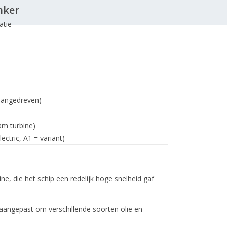
nker
atie
 aangedreven)
am turbine)
ctric, A1 = variant)
, die het schip een redelijk hoge snelheid gaf
aangepast om verschillende soorten olie en