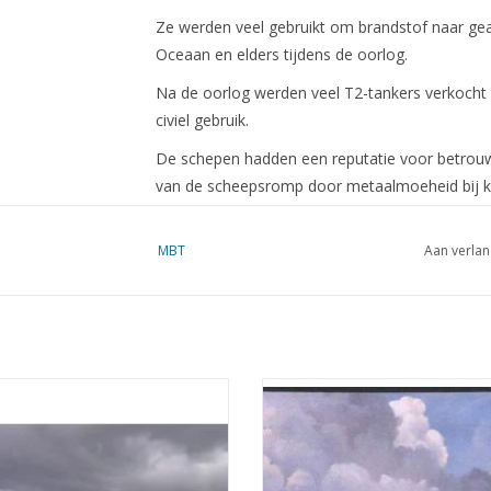
Ze werden veel gebruikt om brandstof naar geal
Oceaan en elders tijdens de oorlog.
Na de oorlog werden veel T2-tankers verkoch
civiel gebruik.
De schepen hadden een reputatie voor betrou
van de scheepsromp door metaalmoeheid bij kou
verbeteringen in scheepsbouwtechnieken.
MBT
Aan verlan
Voorbeeld schepen
SS Mission San Miguel
SS Paul Hamilton
SS Fort Mercer
ssagierschip ss "Queen Elisabeth
MBT Walvisfabriekschip ms "Wi
9) - Cunard - Bouwtekening Schaal 1
Barendsz II" (1955) - Mij. v.d. Walvi
Deze schepen maakten deel uit van de grote vlo
: 550 (10.10.013)
Bouwtekening Schaal 1 : 200 (10.10
oorlogsinspanningen ondersteunden.
EVOEGEN AAN WINKELWAGEN
TOEVOEGEN AAN WINKELWA