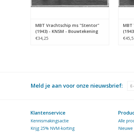
MBT Vrachtschip ms "Stentor"
MBT 
(1943) - KNSM - Bouwtekening
(1943
Schaal 1 : 200 (10.10.025)
Schaa
€34,25
€45,5
Meld je aan voor onze nieuwsbrief:
Klantenservice
Produ
Kennismakingsactie
Alle pro
Krijg 25% NVM-korting
Nieuwe 