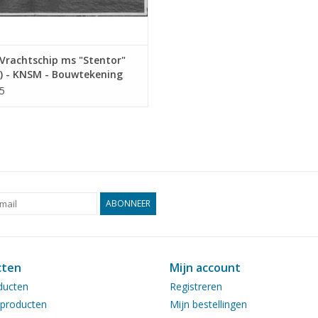
Vrachtschip ms "Stentor"
) - KNSM - Bouwtekening
l 1 : 100 (10.10.025/A)
5
ABONNEER
cten
Mijn account
ducten
Registreren
producten
Mijn bestellingen