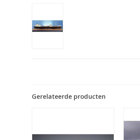
Gerelateerde producten
MBT Pass.schip ms "Oranje Nassau",
MBT Pa
"Prins der Nederlanden" (1957) KNSM -
2" (196
Bouwtekening Schaal 1 : 100 (10.10.011/A)
TOEVOEGEN AAN WINKELWAGEN
TO