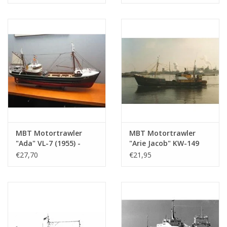
(10.13.005)
en Haringh v.h. A.
Verboom -
Bouwtekening Schaal 1
: 100 (10.13.006)
MBT Motortrawler
MBT Motortrawler
"Ada" VL-7 (1955) -
"Arie Jacob" KW-149
Zeevisserij Mij.
(1961) "Bellatrix"
€27,70
€21,95
"Holland" -
KW139 - Bouwtekening
Bouwtekening Schaal 1
Schaal 1 : 100
: 100 (10.13.008)
(10.13.009)