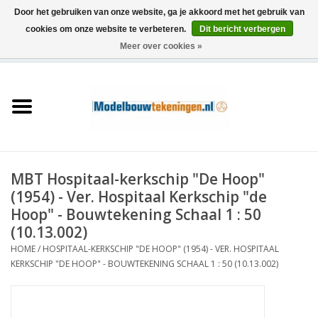
Door het gebruiken van onze website, ga je akkoord met het gebruik van
cookies om onze website te verbeteren.
Dit bericht verbergen
Meer over cookies »
0 Artikelen - €0,00
Home
Schepen
Treinen
MBT Hospitaal-kerkschip "De Hoop"
Houtbouw
(1954) - Ver. Hospitaal Kerkschip "de
Hoop" - Bouwtekening Schaal 1 : 50
Scenery
(10.13.002)
HOME
/
HOSPITAAL-KERKSCHIP "DE HOOP" (1954) - VER. HOSPITAAL
KERKSCHIP "DE HOOP" - BOUWTEKENING SCHAAL 1 : 50 (10.13.002)
Machines
Documentatie