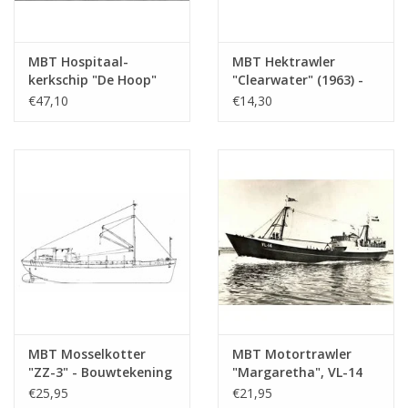
ten behoeve van zeelieden van elke nationaliteit
Opmerkingen
MBT Hospitaal-
MBT Hektrawler
kerkschip "De Hoop"
"Clearwater" (1963) -
(1964) - Vereniging
Shamrock Shipping Co,
€47,10
€14,30
Hospitaalkerkschip "De
Dublin - Bouwtekening
Hoop" - Bouwtekening
Schaal 1 : 100
Schaal 1 : 100
(10.13.004)
(10.13.003)
MBT Mosselkotter
MBT Motortrawler
"ZZ-3" - Bouwtekening
"Margaretha", VL-14
Schaal 1 : 40
(1963) - NV Zeev. Mij.
€25,95
€21,95