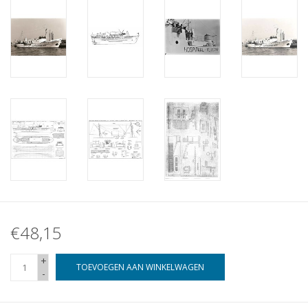
€48,15
+
TOEVOEGEN AAN WINKELWAGEN
-