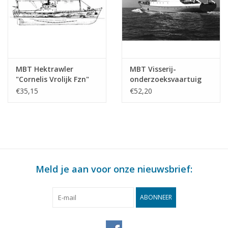
MBT Hektrawler
MBT Visserij-
"Cornelis Vrolijk Fzn"
onderzoeksvaartuig
SCH 171(1960),
"Tridens" (1965) - Min.
€35,15
€52,20
"Cornelis van den Dulk"
Van Landbouw en
KW 144 -
Visserij -
Bouwtekening Schaal 1
Bouwtekening Schaal 1
: 100 (10.13.010)
: 100 (10.13.011)
Meld je aan voor onze nieuwsbrief:
ABONNEER