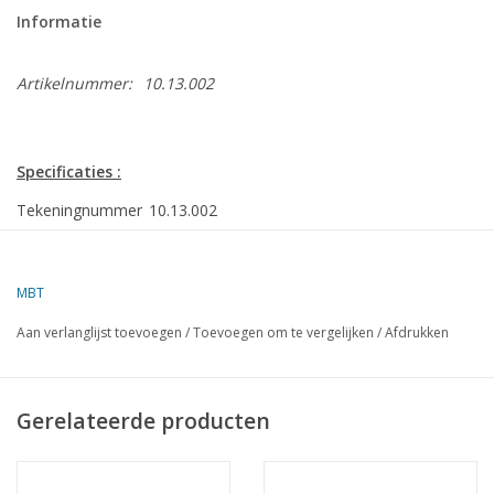
Informatie
Artikelnummer:
10.13.002
Specificaties :
Tekeningnummer
10.13.002
Auteur
W.P. Dijkstra
MBT
Omschrijving
hospitaal-kerkschip "De Hoop" (1954) - Ver. Hos
Aan verlanglijst toevoegen
/
Toevoegen om te vergelijken
/
Afdrukken
Kwaliteit
sp/lijnen; zijaanzicht; dekplannen; details
Schaal
1 : 50
Gerelateerde producten
Aantal bladen A00
0
Aantal bladen A0
1