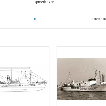
Opmerkingen
MBT
Aan verlan
omtrawler IJM.1"' Tzonne" (1949) -
MBT Hospitaal-kerkschip "De 
rij Mij Petten II (1951); ex SCH 93 -
(1954) - Ver. Hospitaal Kerkschi
ekening Schaal 1 : 100 (10.13.001)
Hoop" - Bouwtekening Schaal 1 
(10.13.002)
EVOEGEN AAN WINKELWAGEN
TOEVOEGEN AAN WINKELWA