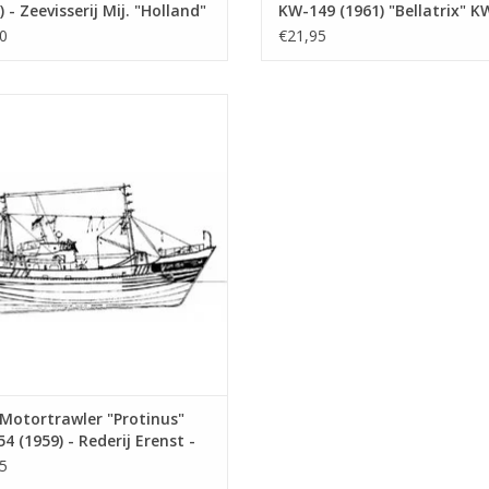
) - Zeevisserij Mij. "Holland"
KW-149 (1961) "Bellatrix" 
wtekening Schaal 1 : 100
- Bouwtekening Schaal 1 : 
0
€21,95
3.008)
(10.13.009)
Motortrawler "Protinus" IJM 154
) - Rederij Erenst - Bouwtekening
Schaal 1 : 100 (10.13.012)
EVOEGEN AAN WINKELWAGEN
Motortrawler "Protinus"
54 (1959) - Rederij Erenst -
ekening Schaal 1 : 100
5
3.012)