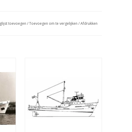
glijst toevoegen
/
Toevoegen om te vergelijken
/
Afdrukken
Hoop"
MBT Hektrawler "Clearwater" (1963) -
p "de
Shamrock Shipping Co, Dublin -
: 50
Bouwtekening Schaal 1 : 100 (10.13.004)
TOEVOEGEN AAN WINKELWAGEN
GEN