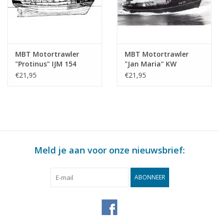
MBT Motortrawler
MBT Motortrawler
"Protinus" IJM 154
"Jan Maria" KW
(1959) - Rederij Erenst -
171(1963) - Rederij "de
€21,95
€21,95
Bouwtekening Schaal 1
Samenwerking",
: 100 (10.13.012)
Katwijk a. Zee -
Bouwtekening Schaal 1
: 100 (10.13.013)
Meld je aan voor onze nieuwsbrief:
ABONNEER