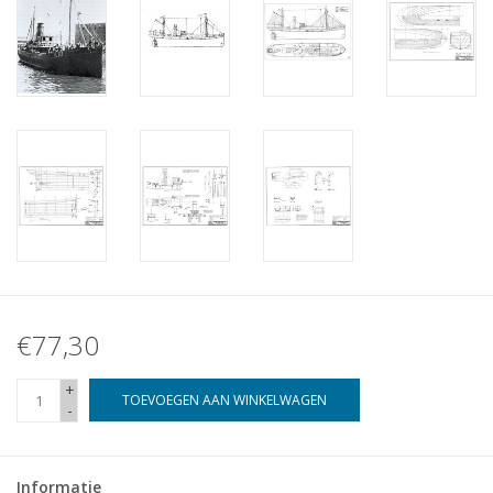
€77,30
+
TOEVOEGEN AAN WINKELWAGEN
-
Informatie