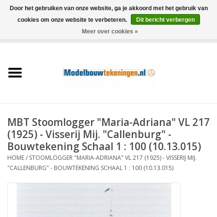
Door het gebruiken van onze website, ga je akkoord met het gebruik van
cookies om onze website te verbeteren.
Dit bericht verbergen
Meer over cookies »
0 Artikelen - €0,00
Home
Schepen
Treinen
MBT Stoomlogger "Maria-Adriana" VL 217
Houtbouw
(1925) - Visserij Mij. "Callenburg" -
Bouwtekening Schaal 1 : 100 (10.13.015)
Scenery
HOME
/
STOOMLOGGER "MARIA-ADRIANA" VL 217 (1925) - VISSERIJ MIJ.
"CALLENBURG" - BOUWTEKENING SCHAAL 1 : 100 (10.13.015)
Machines
Documentatie