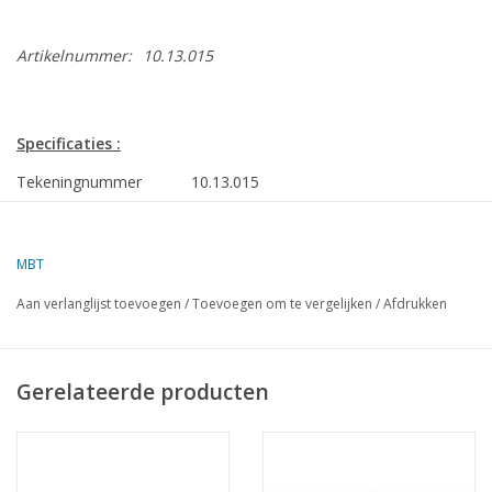
Artikelnummer:
10.13.015
Specificaties :
Tekeningnummer
10.13.015
Auteur
C. Hardonk
MBT
Omschrijving
stoomlogger "Maria-Adriana" VL 217 (1925) 
"Callenburg"
Aan verlanglijst toevoegen
/
Toevoegen om te vergelijken
/
Afdrukken
Kwaliteit
sp/lijnen; zijaanzicht; langsdoorsnede 1:50;
Schaal
1 : 100
Gerelateerde producten
Aantal bladen A00
0
Aantal bladen A0
1