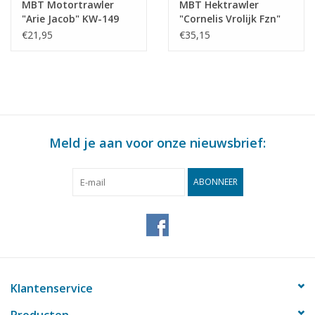
MBT Motortrawler
MBT Hektrawler
"Arie Jacob" KW-149
"Cornelis Vrolijk Fzn"
(1961) "Bellatrix"
SCH 171(1960),
€21,95
€35,15
KW139 - Bouwtekening
"Cornelis van den Dulk"
Schaal 1 : 100
KW 144 -
(10.13.009)
Bouwtekening Schaal 1
: 100 (10.13.010)
Meld je aan voor onze nieuwsbrief:
ABONNEER
Klantenservice
Producten