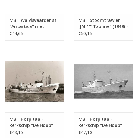
Totaal aantal bladen
1
tekening
MBT Walvisvaarder ss
MBT Stoomtrawler
Aantal bladen A4 tekst
0
"Antartica" met
IJM.1"' Tzonne" (1949) -
vangboot -
Visserij Mij Petten II
€44,65
€50,15
Gewicht in gram
45
Bouwtekening Schaal 1
(1951); ex SCH 93 -
: 200 (10.10.069)
Bouwtekening Schaal 1
Bijzonderheden
l.o.a. 40 cm
: 100 (10.13.001)
dM 1970/3
Kopie artikel: 12.13.013 (2 blz)
Opmerkingen
MBT Hospitaal-
MBT Hospitaal-
kerkschip "De Hoop"
kerkschip "De Hoop"
(1954) - Ver. Hospitaal
(1964) - Vereniging
€48,15
€47,10
Kerkschip "de Hoop" -
Hospitaalkerkschip "De