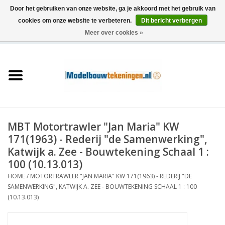
Door het gebruiken van onze website, ga je akkoord met het gebruik van
cookies om onze website te verbeteren.
Dit bericht verbergen
Meer over cookies »
0 Artikelen - €0,00
Home
Schepen
Treinen
MBT Motortrawler "Jan Maria" KW
Houtbouw
171(1963) - Rederij "de Samenwerking",
Katwijk a. Zee - Bouwtekening Schaal 1 :
Scenery
100 (10.13.013)
HOME
/
MOTORTRAWLER "JAN MARIA" KW 171(1963) - REDERIJ "DE
SAMENWERKING", KATWIJK A. ZEE - BOUWTEKENING SCHAAL 1 : 100
Machines
(10.13.013)
Documentatie