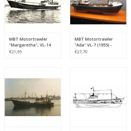
MBT Motortrawler
MBT Motortrawler
"Margaretha", VL-14
"Ada" VL-7 (1955) -
(1963) - NV Zeev. Mij.
Zeevisserij Mij.
€21,95
€27,70
en Haringh v.h. A.
"Holland" -
Verboom -
Bouwtekening Schaal 1
Bouwtekening Schaal 1
: 100 (10.13.008)
: 100 (10.13.006)