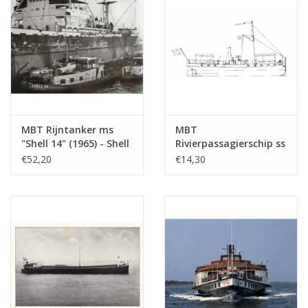
(10.15.005)
MBT Rijntanker ms
MBT
"Shell 14" (1965) - Shell
Rivierpassagierschip ss
Verkoop Mij. -
"Concordia" (1878) -
€52,20
€14,30
Bouwtekening Schaal 1
Kralingse Stoomboot
: 100 (10.15.010)
Vereeniging -
Bouwtekening Schaal 1
: 75 (10.15.011)