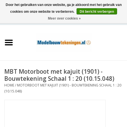
Door het gebruiken van onze website, ga je akkoord met het gebruik van
cookies om onze website te verbeteren.
Dit bericht verbergen
Meer over cookies »
0 Artikelen - €0,00
Home
Schepen
Treinen
MBT Motorboot met kajuit (1901) -
Houtbouw
Bouwtekening Schaal 1 : 20 (10.15.048)
HOME
/
MOTORBOOT MET KAJUIT (1901) - BOUWTEKENING SCHAAL 1 : 20
Scenery
(10.15.048)
Machines
Documentatie