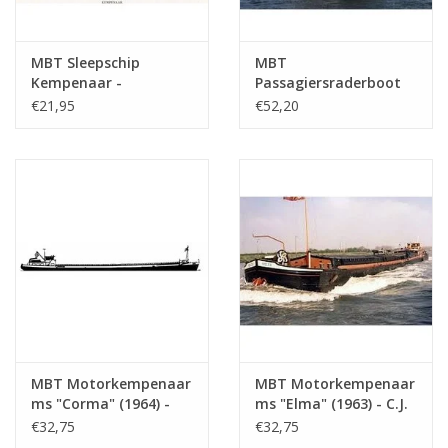
MBT Sleepschip
MBT
Kempenaar -
Passagiersraderboot
Bouwtekening Schaal 1
ss "Reederij op de Lek
€21,95
€52,20
: 75 (10.15.012)
6" (1911) - Stoomboot-
Reederij op de Lek -
Bouwtekening Schaal 1
: 75 (10.15.014)
MBT Motorkempenaar
MBT Motorkempenaar
ms "Corma" (1964) -
ms "Elma" (1963) - C.J.
R.C. Glerum -
de Graaf -
€32,75
€32,75
Bouwtekening Schaal 1
Bouwtekening Schaal 1