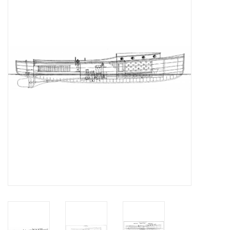
Tijdschriften
Nieuwe tekeningen
NIEUWE TIJDSCHRIFTEN
ABONNEMENT DE
MODELBOUWER
Bouwbeschrijvingen