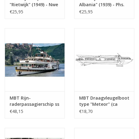
Gewicht in gram
105
"Rietwijk" (1949) - Nwe
Albania" (1939) - Phs.
Rijnv. Mij -
van Ommeren -
€25,95
€25,95
Bijzonderheden
l.o.a. 61 cm
Bouwtekening Schaal 1
Bouwtekening Schaal 1
: 100 (10.15.001)
: 100 (10.15.002)
Opmerkingen
MBT Rijn-
MBT Draagvleugelboot
raderpassagierschip ss
type "Meteor" (ca
"Goethe" (1913), na
1960) - Bouwtekening
€48,15
€18,70
verlenging (1949) -
Schaal 1 : 100
KÌÎå_ln DÌÎ_sseldorfer
(10.15.009)
GmbH - Bouwtekening
Schaal 1 : 100