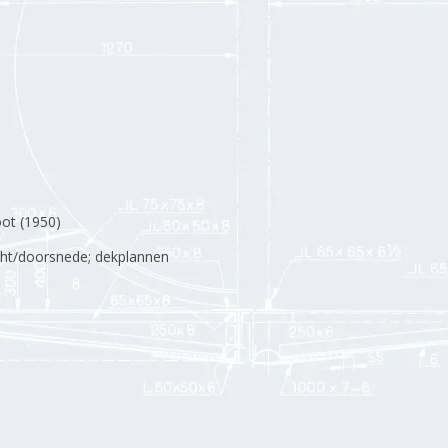
oot (1950)
zicht/doorsnede; dekplannen