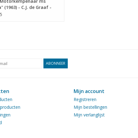
Motorkempenaar ms
" (1963) - C.J. de Graaf -
ekening Schaal 1 : 75
5
5.016)
ABONNEER
cten
Mijn account
ducten
Registreren
producten
Mijn bestellingen
ingen
Mijn verlanglijst
d