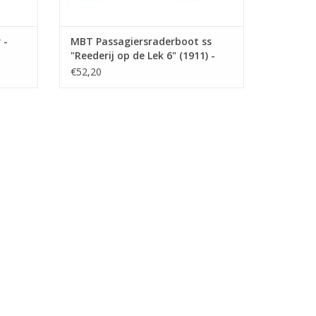
 -
MBT Passagiersraderboot ss
"Reederij op de Lek 6" (1911) -
Stoomboot-Reederij op de Lek -
€52,20
Bouwtekening Schaal 1 : 75
(10.15.014)