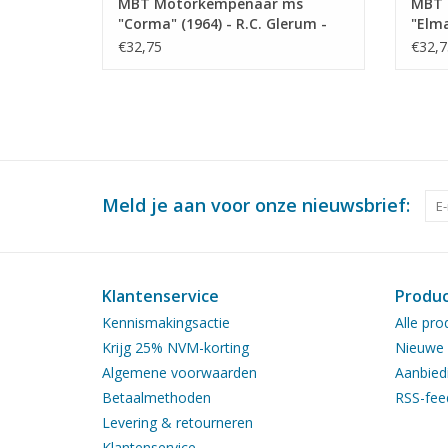
MBT Motorkempenaar ms
MBT 
"Corma" (1964) - R.C. Glerum -
"Elma
Bouwtekening Schaal 1 : 75
Bouwt
€32,75
€32,7
(10.15.015)
(10.1
Meld je aan voor onze nieuwsbrief:
Klantenservice
Produ
Kennismakingsactie
Alle pro
Krijg 25% NVM-korting
Nieuwe 
Algemene voorwaarden
Aanbied
Betaalmethoden
RSS-fee
Levering & retourneren
Klantenservice