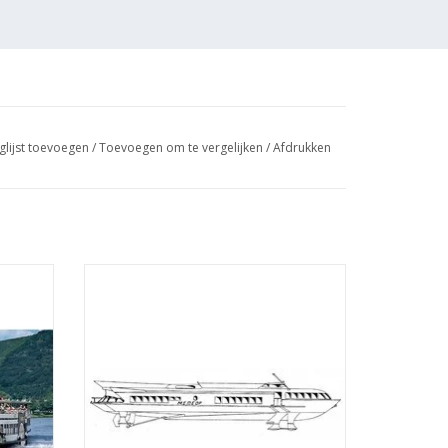
glijst toevoegen
/
Toevoegen om te vergelijken
/
Afdrukken
"Goethe"
MBT Draagvleugelboot type "Meteor" (ca
artuig is getekend op
Îå_ln
1960) - Bouwtekening Schaal 1 : 100
ening
(10.15.009)
TOEVOEGEN AAN WINKELWAGEN
GEN