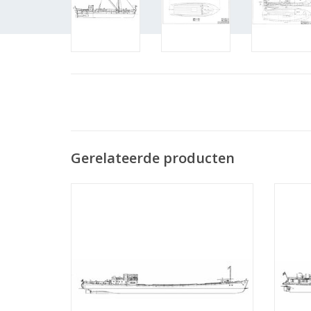
Gerelateerde producten
MBT Rijnschip ms "Rietwijk" (1949) - Nwe
MBT Rij
Rijnv. Mij - Bouwtekening Schaal 1 : 100
van O
(10.15.001)
TOEVOEGEN AAN WINKELWAGEN
TO